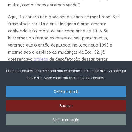
muito, como todos estamos vendo”.
Aqui, Bolsonaro não pode ser acusado de mentiroso. Sua
fraseologia racista e anti-indígena é amplamente
conhecida e foi mote de sua campanha de 2018. Se
buscamos no tempo as raízes de seu pensamento,
veremos que o então deputado, no longínquo 1993 e
mesmo sob o espírito de mudanças da Eco-92, já
apresentava
projeto
de desafetação dessas terras
indígenas.
Usamos cookies para melhorar sua experiência em nosso site. Ao navegar
neste site, você concorda com o uso de cookies.
Suas ideias têm lastro nas Forças Armadas que o
formaram. De lado a lado, circula o livro do coronel Carlos
OK! Eu entendi.
Alberto Lima Menna Barreto, intitulado
A Farsa
Yanomami,
publicado em 1995 pelo próprio Exército.
Recusar
Basicamente, a obra defende a tese de que a terra
indígena é um território vazio e sua proteção da
Mais Informação
exploração econômica é uma abstração criada por ONGs
internacionais, que no fundo estariam a serviço de