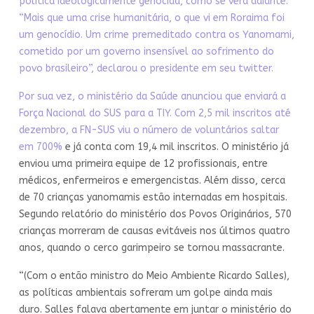
política ideologicamente genocida, como se verá adiante.
“Mais que uma crise humanitária, o que vi em Roraima foi
um genocídio. Um crime premeditado contra os Yanomami,
cometido por um governo insensível ao sofrimento do
povo brasileiro”, declarou o presidente em seu twitter.
Por sua vez, o ministério da Saúde anunciou que enviará a
Força Nacional do SUS para a TIY. Com 2,5 mil inscritos até
dezembro, a FN-SUS viu o número de voluntários
saltar
em 700%
e já conta com 19,4 mil inscritos. O ministério já
enviou uma primeira equipe de 12 profissionais, entre
médicos, enfermeiros e emergencistas. Além disso, cerca
de 70 crianças yanomamis estão internadas em hospitais.
Segundo relatório do ministério dos Povos Originários, 570
crianças morreram de causas evitáveis nos últimos quatro
anos, quando o cerco garimpeiro se tornou massacrante.
“(Com o então ministro do Meio Ambiente Ricardo Salles),
as políticas ambientais sofreram um golpe ainda mais
duro. Salles falava abertamente em juntar o ministério do