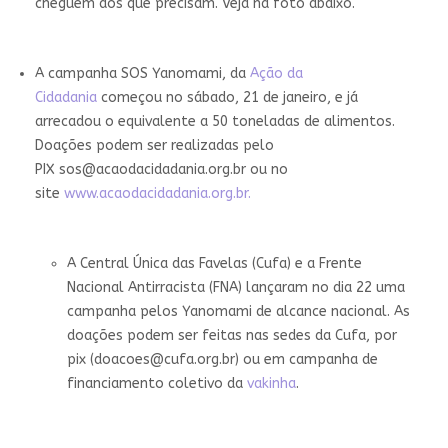
cheguem aos que precisam. Veja na foto abaixo.
A campanha SOS Yanomami, da
Ação da
Cidadania
começou no sábado, 21 de janeiro, e já
arrecadou o equivalente a 50 toneladas de alimentos.
Doações podem ser realizadas pelo
PIX
sos@acaodacidadania.org.br
ou no
site
www.acaodacidadania.org.br.
A Central Única das Favelas (Cufa) e a Frente
Nacional Antirracista (FNA) lançaram no dia 22 uma
campanha pelos Yanomami de alcance nacional. As
doações podem ser feitas nas sedes da Cufa, por
pix (
doacoes@cufa.org.br
) ou em campanha de
financiamento coletivo da
vakinha
.