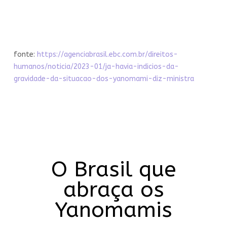
fonte:
https://agenciabrasil.ebc.com.br/direitos-
humanos/noticia/2023-01/ja-havia-indicios-da-
gravidade-da-situacao-dos-yanomami-diz-ministra
O Brasil que
abraça os
Yanomamis