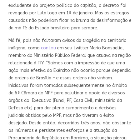
excludente do projeto político do capitão, o decreto foi
revogado por Lula logo em 1º de janeiro. Mas os estragos
causados não poderiam ficar na bruma da desinformação e
da má fé do Estado brasileiro para sempre.
Má fé, pois não faltaram avisos da tragédia no território
indígena, como
contou
em seu twitter Mario Bonsaglia,
membro do Ministério Público Federal que atuava na região
relacionada à TIY. “Saímos com a impressão de que uma
ação mais efetiva do Exército não ocorria porque dependia
de ordens de Brasília – e essas ordens não vinham.
Iniciativas foram tomadas subsequentemente no âmbito
da 6ª Câmara do MPF para aglutinar o apoio de diversos
órgãos do Executivo (Funai, PF, Casa Civil, ministério da
Defesa etc) para dar pleno cumprimento a decisões
judiciais obtidas pelo MPF, mas não tiveram o êxito
desejado. Desde então, decorridos três anos, não obstante
os inúmeros e persistentes esforços e a atuação da
Procuradoria da República em Roraima, a situação piorou