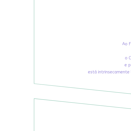
Ao f
o C
e p
está intrinsecamente 