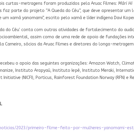
is curtas-metragens foram produzidos pela Aruac Filmes:
Mãri Hi
ntes faz parte do projeto “A Queda do Céu”, que deve apresentar 
 de um xamã yanomami", escrito pelo xamã e líder indígena Davi Ko
a do Céu' conta com outras atividades de fortalecimento do audio
o Socioambiental, assim como de uma rede de apoio de fundações in
iela Carneiro, sócios da Aruac Filmes e diretores do longa-metrage
cebeu o apoio das seguintes organizações: Amazon Watch, Climate
anize, Instituto Arapyaú, Instituto Iepé, Instituto Meraki, Internati
t Initiative (NICFI), Porticus, Rainforest Foundation Norway (RFN) 
L
s/noticias/2023/primeiro-filme-feito-por-mulheres-yanomami-e