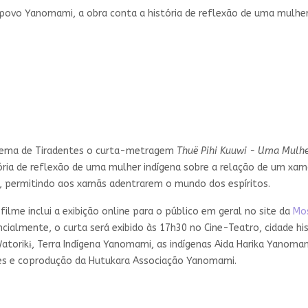
o povo Yanomami, a obra conta a história de reflexão de uma mulh
Cinema de Tiradentes o curta-metragem
Thuë Pihi Kuuwi - Uma Mulh
ia de reflexão de uma mulher indígena sobre a relação de um xamã 
, permitindo aos xamãs adentrarem o mundo dos espíritos.
 filme inclui a exibição online para o público em geral no site da
Mos
cialmente, o curta será exibido às 17h30 no Cine-Teatro, cidade histó
torikɨ, Terra Indígena Yanomami, as indígenas Aida Harika Yanom
es e coprodução da Hutukara Associação Yanomami.