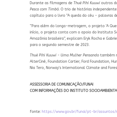
Durante as filmagens de
Thuë Pihi Kuuwi
outros do
Pesca com Timbó
. O trio de histórias independe
capítulo para o livro "A queda do céu - palavras
“Para além do longa-metragem, o projeto 'A Qued
início, o projeto conta com o apoio do Institut
Amazônia brasileira”, explicam Eryk Rocha e Gabr
para o segundo semestre de 2023.
Thuë Pihi Kuuwi - Uma Mulher Pensando
também re
AlterCiné, Foundation Cartier, Ford Foundation, Hum
Nia Tero, Norway's International Climate and Fores
ASSESSORIA DE COMUNICAÇÃO/FUNAI
COM INFORMAÇÕES DO INSTITUTO SOCIOAMBIENTA
fonte:
https://www.gov.br/funai/pt-br/assunto