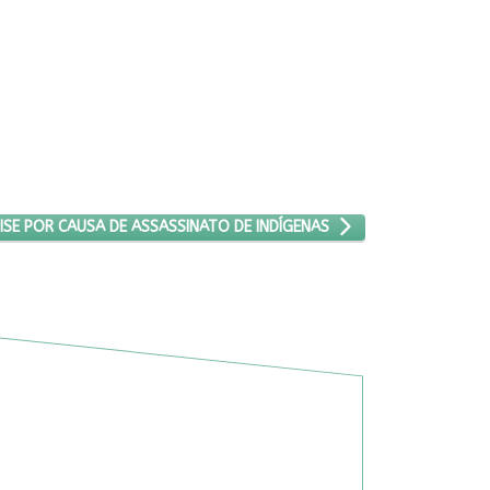
IA GABINETE DE CRISE POR CAUSA DE ASSASSINATO DE INDÍGENAS
RISE POR CAUSA DE ASSASSINATO DE INDÍGENAS