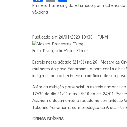
Primeiro filme dirigido e filmado por mulheres d
yãkoana
Compartilhe por Facebook
Compartilhe por Twitter
link para Copiar para área de transferência
Publicado em
20/01/2023 10h30 - FUNAI
Foto: Divulgação/Aruac Filmes
Estreia neste sábado (21/01) na 26ª Mostra de 
mulheres do povo Yanomami, a obra conta a histór
indígenas no conhecimento xamânico de seu povo
Além da exibição presencial, a estreia nacional do
17h30 do dia 21/01 e as 17h30 do dia 24/01. Presen
Assinam o documentário rodado na comunidade Wa
Tokorino Yanomami, com produção da Aruac Film
CINEMA INDÍGENA