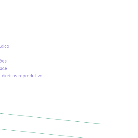
Laico
xões
dade
direitos reprodutivos.