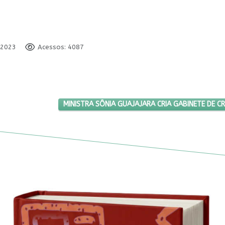
 2023
Acessos: 4087
ÓS
PRÓXIMO ARTIGO: MINISTRA SÔNIA GUAJAJARA CR
MINISTRA SÔNIA GUAJAJARA CRIA GABINETE DE C