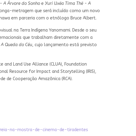
 - A Árvore do Sonho
e
Yuri Uxëa Tima Thë - A
um longa-metragem que será incluído como um novo
penawa em parceria com o etnólogo Bruce Albert.
visual na Terra Indígena Yanomami. Desde o seu
ternacionais que trabalham diretamente com a
m
A Queda do Céu
, cujo lançamento está previsto
 and Land Use Alliance (CLUA), Foundation
onal Resource for Impact and Storytelling (IRIS),
e Rede de Cooperação Amazônica (RCA).
streia-na-mostra-de-cinema-de-tiradentes