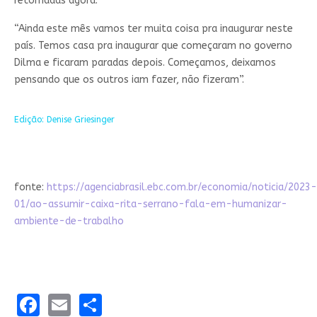
retomadas agora.
“Ainda este mês vamos ter muita coisa pra inaugurar neste
país. Temos casa pra inaugurar que começaram no governo
Dilma e ficaram paradas depois. Começamos, deixamos
pensando que os outros iam fazer, não fizeram”.
Edição: Denise Griesinger
fonte:
https://agenciabrasil.ebc.com.br/economia/noticia/2023-
01/ao-assumir-caixa-rita-serrano-fala-em-humanizar-
ambiente-de-trabalho
Facebook
Email
Share