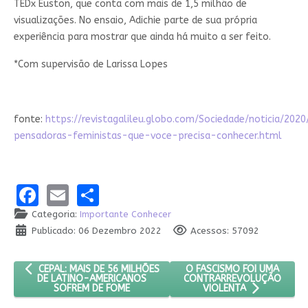
TEDx Euston, que conta com mais de 1,5 milhão de
visualizações. No ensaio, Adichie parte de sua própria
experiência para mostrar que ainda há muito a ser feito.
*Com supervisão de Larissa Lopes
fonte:
https://revistagalileu.globo.com/Sociedade/noticia/2020
pensadoras-feministas-que-voce-precisa-conhecer.html
Facebook
Email
Share
Categoria:
Importante Conhecer
Publicado: 06 Dezembro 2022
Acessos: 57092
ARTIGO ANTERIOR: CEPAL: MAIS DE 56 MILHÕES DE LATINO-AM
PRÓXIMO ARTIGO: O FASC
O FASCISMO FOI UMA
CEPAL: MAIS DE 56 MILHÕES
CONTRARREVOLUÇÃO
DE LATINO-AMERICANOS
SOFREM DE FOME
VIOLENTA