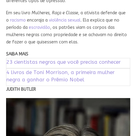
diferentes tipos de opressão.
Em seu livro
Mulheres, Raça e Classe
, a ativista defende que
o
racismo
encoraja a
violência sexual
. Ela explica que no
período da
escravidão
, os patrões viam os corpos das
mulheres negras como propriedade e se achavam no direito
de fazer o que quisessem com elas.
SAIBA MAIS
23 cientistas negros que você precisa conhecer
4 livros de Toni Morrison, a primeira mulher
negra a ganhar o Prêmio Nobel
JUDITH BUTLER