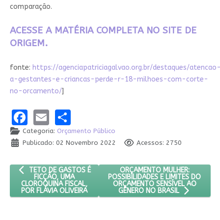
comparação.
ACESSE A MATÉRIA COMPLETA NO SITE DE
ORIGEM.
fonte:
https://agenciapatriciagalvao.org.br/destaques/atencao
a-gestantes-e-criancas-perde-r-18-milhoes-com-corte-
no-orcamento/
]
Facebook
Email
Share
Categoria:
Orçamento Público
Publicado: 02 Novembro 2022
Acessos: 2750
ARTIGO ANTERIOR: TETO DE GASTOS É FICÇÃO, UMA CLOROQUINA
PRÓXIMO ARTIGO: ORÇAMENTO M
ORÇAMENTO MULHER:
TETO DE GASTOS É
POSSIBILIDADES E LIMITES DO
FICÇÃO, UMA
ORÇAMENTO SENSÍVEL AO
CLOROQUINA FISCAL,
POR FLÁVIA OLIVEIRA
GÊNERO NO BRASIL