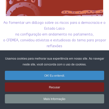
Ao fomentar um diálogo sobre os riscos para a democracia e o
Estado Laico
na configuração em andamento no parlamento,
o CFEMEA, convidou ativistas e estudiosas do tema para propor
reflexões
e possíveis brechas para atuação coletiva, visto que o debate
da laicidade
Usamos cookies para melhorar sua experiência em nosso site. Ao navegar
está intrinsecamente ligado à autonomia sexual das mulheres
neste site, você concorda com o uso de cookies.
e tudo o que se refere aos direitos reprodutivos.
OK! Eu entendi.
Nesta publicação damos acesso público aos textos
produzidos pelo debate. Esperamos que
Recusar
contribua para nossa incidência pela democracia,
pelo Estado laico e pelos direitos das mulheres e meninas.
Mais Informação
CLIQUE E BAIXE A PUBLICAÇÃO