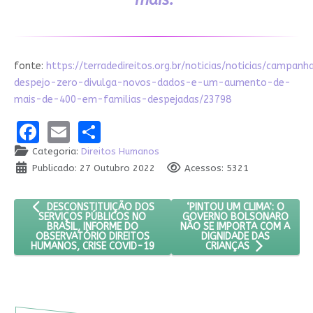
fonte:
https://terradedireitos.org.br/noticias/noticias/campanh
despejo-zero-divulga-novos-dados-e-um-aumento-de-
mais-de-400-em-familias-despejadas/23798
Facebook
Email
Share
Categoria:
Direitos Humanos
Publicado: 27 Outubro 2022
Acessos: 5321
ARTIGO ANTERIOR: DESCONSTITUIÇÃO DOS SERVIÇOS PÚBLICO
PRÓXIMO ARTIGO: ‘PINTOU
‘PINTOU UM CLIMA’: O
DESCONSTITUIÇÃO DOS
GOVERNO BOLSONARO
SERVIÇOS PÚBLICOS NO
NÃO SE IMPORTA COM A
BRASIL, INFORME DO
DIGNIDADE DAS
OBSERVATÓRIO DIREITOS
HUMANOS, CRISE COVID-19
CRIANÇAS