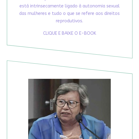
está intrinsecamente ligado à autonomia sexual
das mulheres e tudo o que se refere aos direitos
reprodutivos.
CLIQUE E BAIXE O E-BOOK