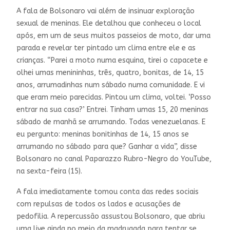
A fala de Bolsonaro vai além de insinuar exploração
sexual de meninas. Ele detalhou que conheceu o local
após, em um de seus muitos passeios de moto, dar uma
parada e revelar ter pintado um clima entre ele e as
crianças. “Parei a moto numa esquina, tirei o capacete e
olhei umas menininhas, três, quatro, bonitas, de 14, 15
anos, arrumadinhas num sábado numa comunidade. E vi
que eram meio parecidas. Pintou um clima, voltei. ‘Posso
entrar na sua casa?’ Entrei. Tinham umas 15, 20 meninas
sábado de manhã se arrumando. Todas venezuelanas. E
eu pergunto: meninas bonitinhas de 14, 15 anos se
arrumando no sábado para que? Ganhar a vida”, disse
Bolsonaro no canal Paparazzo Rubro-Negro do YouTube,
na sexta-feira (15).
A fala imediatamente tomou conta das redes sociais
com repulsas de todos os lados e acusações de
pedofilia. A repercussão assustou Bolsonaro, que abriu
uma live ainda no meio da madrugada para tentar se