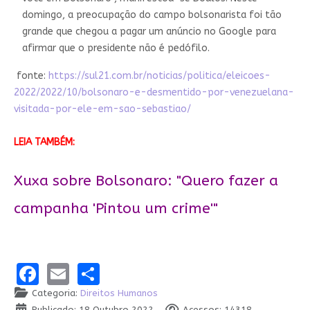
domingo, a preocupação do campo bolsonarista foi tão
grande que chegou a pagar um anúncio no Google para
afirmar que o presidente não é pedófilo.
fonte:
https://sul21.com.br/noticias/politica/eleicoes-
2022/2022/10/bolsonaro-e-desmentido-por-venezuelana-
visitada-por-ele-em-sao-sebastiao/
LEIA TAMBÉM:
Xuxa sobre Bolsonaro: "Quero fazer a
campanha 'Pintou um crime'"
Facebook
Email
Share
Categoria:
Direitos Humanos
Publicado: 18 Outubro 2022
Acessos: 14318