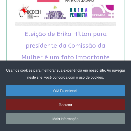
Eleição de Erika Hilton para
presidente da Comissão da
Mulher é um fato importante
para a democracia
Usamos cookies para melhorar sua experiência em nosso site. Ao navegar
neste site, você concorda com o uso de cookies.
OK! Eu entendi.
Recusar
RECOMENDAMOS A LEITURA
Mais Informação
August Nimtz prova que marxismo e