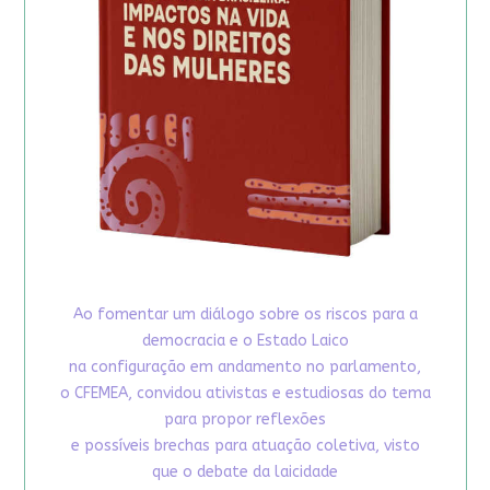
Ao fomentar um diálogo sobre os riscos para a
democracia e o Estado Laico
na configuração em andamento no parlamento,
o CFEMEA, convidou ativistas e estudiosas do tema
para propor reflexões
e possíveis brechas para atuação coletiva, visto
que o debate da laicidade