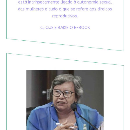
está intrinsecamente ligado à autonomia sexual
das mulheres e tudo o que se refere aos direitos
reprodutivos.
CLIQUE E BAIXE O E-BOOK