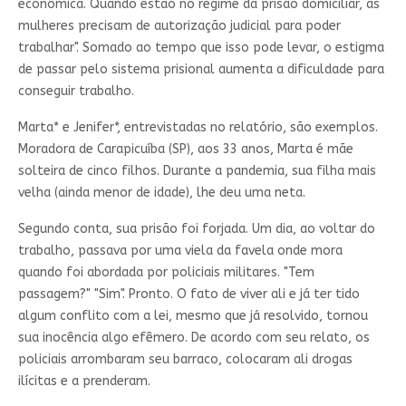
econômica. Quando estão no regime da prisão domiciliar, as
mulheres precisam de autorização judicial para poder
trabalhar". Somado ao tempo que isso pode levar, o estigma
de passar pelo sistema prisional aumenta a dificuldade para
conseguir trabalho.
Marta* e Jenifer*, entrevistadas no relatório, são exemplos.
Moradora de Carapicuíba (SP), aos 33 anos, Marta é mãe
solteira de cinco filhos. Durante a pandemia, sua filha mais
velha (ainda menor de idade), lhe deu uma neta.
Segundo conta, sua prisão foi forjada. Um dia, ao voltar do
trabalho, passava por uma viela da favela onde mora
quando foi abordada por policiais militares. "Tem
passagem?" "Sim". Pronto. O fato de viver ali e já ter tido
algum conflito com a lei, mesmo que já resolvido, tornou
sua inocência algo efêmero. De acordo com seu relato, os
policiais arrombaram seu barraco, colocaram ali drogas
ilícitas e a prenderam.