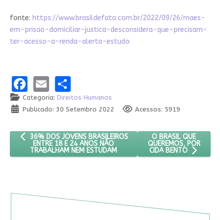
fonte:
https://www.brasildefato.com.br/2022/09/26/maes-
em-prisao-domiciliar-justica-desconsidera-que-precisam-
ter-acesso-a-renda-alerta-estudo
Facebook
Email
Share
Categoria:
Direitos Humanos
Publicado: 30 Setembro 2022
Acessos: 5919
ARTIGO ANTERIOR: 36% DOS JOVENS BRASILEIROS ENTRE 18 
PRÓXIMO ARTIGO: O 
O BRASIL QUE
36% DOS JOVENS BRASILEIROS
QUEREMOS, POR
ENTRE 18 E 24 ANOS NÃO
TRABALHAM NEM ESTUDAM
CIDA BENTO