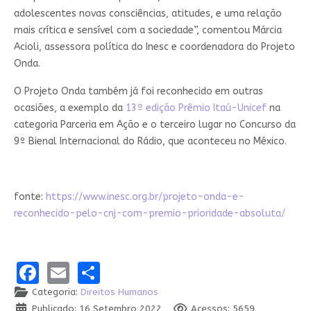
adolescentes novas consciências, atitudes, e uma relação
mais crítica e sensível com a sociedade”, comentou Márcia
Acioli, assessora política do Inesc e coordenadora do Projeto
Onda.
O Projeto Onda também já foi reconhecido em outras
ocasiões, a exemplo da
13ª edição Prêmio Itaú-Unicef
na
categoria Parceria em Ação e o terceiro lugar no Concurso da
9º Bienal Internacional do Rádio, que aconteceu no México.
fonte:
https://www.inesc.org.br/projeto-onda-e-
reconhecido-pelo-cnj-com-premio-prioridade-absoluta/
Facebook
Email
Share
Categoria:
Direitos Humanos
Publicado: 16 Setembro 2022
Acessos: 5659