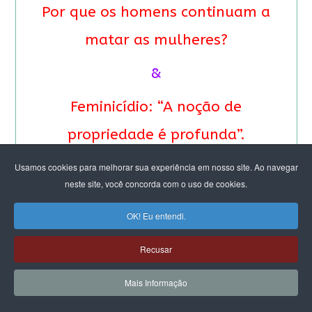
Por que os homens continuam a
matar as mulheres?
&
Feminicídio: “A noção de
propriedade é profunda”.
Entrevista especial com Eva
Usamos cookies para melhorar sua experiência em nosso site. Ao navegar
neste site, você concorda com o uso de cookies.
Alterman Blay
OK! Eu entendi.
Recusar
Mais Informação