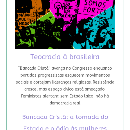
Teocracia à brasileira
“Bancada Cristã” avança no Congresso enquanto
partidos progressistas esquecem movimentos
sociais e cortejam lideranças religiosas. Resistência
cresce, mas espaço cívico está ameaçado.
Feministas alertam: sem Estado laico, não há
democracia real
Bancada Cristã: a tomada do
Estado e o ódio às mulheres