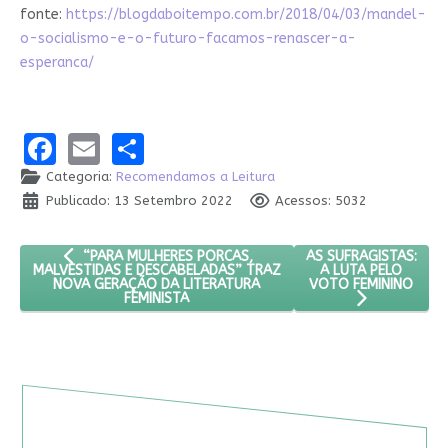
fonte:
https://blogdaboitempo.com.br/2018/04/03/mandel-
o-socialismo-e-o-futuro-facamos-renascer-a-
esperanca/
Facebook
Email
Share
Categoria:
Recomendamos a Leitura
Publicado: 13 Setembro 2022
Acessos: 5032
ARTIGO ANTERIOR: “PARA MULHERES PORCAS, MALVESTIDAS
PRÓXIMO ARTIGO: AS 
AS SUFRAGISTAS:
“PARA MULHERES PORCAS,
A LUTA PELO
MALVESTIDAS E DESCABELADAS” TRAZ
VOTO FEMININO
NOVA GERAÇÃO DA LITERATURA
FEMINISTA