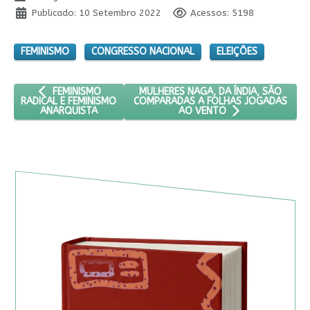
Publicado: 10 Setembro 2022
Acessos: 5198
FEMINISMO
CONGRESSO NACIONAL
ELEIÇÕES
ARTIGO ANTERIOR: FEMINISMO RADICAL E FEMINISMO ANARQU
PRÓXIMO ARTIGO: MULHERES NAGA, D
MULHERES NAGA, DA ÍNDIA, SÃO
FEMINISMO
COMPARADAS A FOLHAS JOGADAS
RADICAL E FEMINISMO
ANARQUISTA
AO VENTO