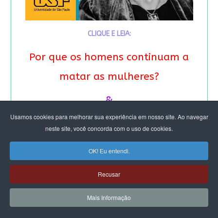
CLIQUE E LEIA:
Por que os homens continuam a
matar as mulheres?
&
Usamos cookies para melhorar sua experiência em nosso site. Ao navegar
Feminicídio: “A noção de
neste site, você concorda com o uso de cookies.
propriedade é profunda”.
OK! Eu entendi.
Entrevista especial com Eva
Recusar
Alterman Blay
Mais Informação