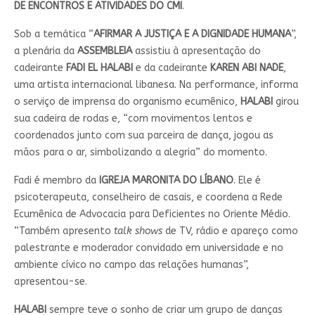
DE ENCONTROS E ATIVIDADES DO CMI
.
Sob a temática “
AFIRMAR A JUSTIÇA E A DIGNIDADE HUMANA
”,
a plenária da
ASSEMBLEIA
assistiu à apresentação do
cadeirante
FADI EL HALABI
e da cadeirante
KAREN ABI NADE
,
uma artista internacional libanesa. Na performance, informa
o serviço de imprensa do organismo ecumênico,
HALABI
girou
sua cadeira de rodas e, “com movimentos lentos e
coordenados junto com sua parceira de dança, jogou as
mãos para o ar, simbolizando a alegria” do momento.
Fadi é membro da
IGREJA MARONITA DO LÍBANO
. Ele é
psicoterapeuta, conselheiro de casais, e coordena a Rede
Ecumênica de Advocacia para Deficientes no Oriente Médio.
“Também apresento
talk shows
de TV, rádio e apareço como
palestrante e moderador convidado em universidade e no
ambiente cívico no campo das relações humanas”,
apresentou-se.
HALABI
sempre teve o sonho de criar um grupo de danças