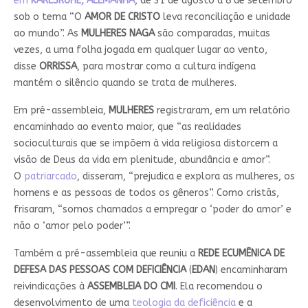
em
KARLSRUHE, ALEMANHA
, de 31 de agosto a 8 de setembro
sob o tema “O
AMOR DE CRISTO
leva reconciliação e unidade
ao mundo”. As
MULHERES NAGA
são comparadas, muitas
vezes, a uma folha jogada em qualquer lugar ao vento,
disse
ORRISSA
, para mostrar como a cultura indígena
mantém o silêncio quando se trata de mulheres.
Em pré-assembleia,
MULHERES
registraram, em um relatório
encaminhado ao evento maior, que “as realidades
socioculturais que se impõem à vida religiosa distorcem a
visão de Deus da vida em plenitude, abundância e amor”.
O
patriarcado
, disseram, “prejudica e explora as mulheres, os
homens e as pessoas de todos os gêneros”. Como cristãs,
frisaram, “somos chamados a empregar o ‘poder do amor’ e
não o ‘amor pelo poder’”.
Também a pré-assembleia que reuniu a
REDE ECUMÊNICA DE
DEFESA DAS PESSOAS COM DEFICIÊNCIA
(
EDAN
) encaminharam
reivindicações à
ASSEMBLEIA DO CMI
. Ela recomendou o
desenvolvimento de uma
teologia da deficiência
e a