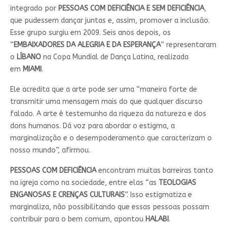
integrado por
PESSOAS COM DEFICIÊNCIA E SEM DEFICIÊNCIA
,
que pudessem dançar juntas e, assim, promover a inclusão.
Esse grupo surgiu em 2009. Seis anos depois, os
“
EMBAIXADORES DA ALEGRIA E DA ESPERANÇA
” representaram
o
LÍBANO
na Copa Mundial de Dança Latina, realizada
em
MIAMI
.
Ele acredita que a arte pode ser uma “maneira forte de
transmitir uma mensagem mais do que qualquer discurso
falado. A arte é testemunha da riqueza da natureza e dos
dons humanos. Dá voz para abordar o estigma, a
marginalização e o desempoderamento que caracterizam o
nosso mundo”, afirmou.
PESSOAS COM DEFICIÊNCIA
encontram muitas barreiras tanto
na igreja como na sociedade, entre elas “as
TEOLOGIAS
ENGANOSAS E CRENÇAS CULTURAIS
”. Isso estigmatiza e
marginaliza, não possibilitando que essas pessoas possam
contribuir para o bem comum, apontou
HALABI
.