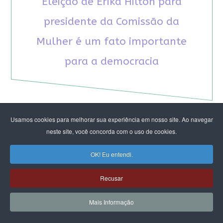
Eleição de Erika Hilton para
presidente da Comissão da
Mulher é um fato importante
para a democracia
Usamos cookies para melhorar sua experiência em nosso site. Ao navegar
neste site, você concorda com o uso de cookies.
RECOMENDAMOS A LEITURA
OK! Eu entendi.
August Nimtz prova que marxismo e
antirracismo são indissociáveis na luta
Recusar
anticapitalista
Rap transfeminista radical argentino na FLIPEI
Mais Informação
Quem tem medo dos corpos trans?