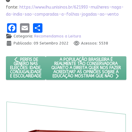
fonte:
https://www.ihu.unisinos.br/621993-mulheres-naga-
da-india-sao-comparadas-a-folhas-jogadas-ao-vento
Facebook
Email
Share
Categoria:
Recomendamos a Leitura
Publicado: 09 Setembro 2022
Acessos: 5538
ARTIGO ANTERIOR: PERFIS DE GÊNERO NAS ELEIÇÕES: IDADE, 
PRÓXIMO ARTIGO: A POPULAÇÃO BRAS
A POPULAÇÃO BRASILEIRA É
PERFIS DE
REALMENTE TÃO CONSERVADORA
GÊNERO NAS
QUANTO A DIREITA QUER NOS FAZER
ELEIÇÕES: IDADE,
ACREDITAR? AS OPINIÕES SOBRE A
CONJUGALIDADE
E ESCOLARIDADE
EDUCAÇÃO MOSTRAM QUE NÃO