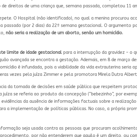
 de direitos de uma criança que, semana passada, completou 11 a
epete. O Hospital (não identificado), no qual a menina procurou ac
ia passado (por 2 dias) da 22ª semana gestacional. O argumento par
to,
não seria a realização de um aborto, senão um homicídio.
ste limite de idade gestacional
para a interrupção da gravidez – o 
 quão avançada se encontra a gestação. Ademais, em 8 de março de
icídio é infundada, pois a viabilidade da vida extrauterina seria
eras vezes pela juíza Zimmer e pela promotora Mirela Dutra Albert
cia da tomada de decisões em saúde pública que respeitem protoc
a juíza se referia ao produto da concepção (“bebezinho”, por exemp
, evidências da ausência de informações factuais sobre a realizaçã
ara a implementação de políticas públicas. No caso, a própria pr
informação seja usada contra as pessoas que procuram acolhimento
o procedimento, por não entenderem que aquilo é um direito, ou co