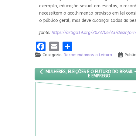
exemplo, educação sexual em escolas, o recon
necessitem o acolhimento previsto em lei consi
o público geral, mas deve alcançar todas as pe
fonte:
https://artigo19.org/2022/06/23/desinfo
Facebook
Email
Share
Categoria:
Recomendamos a Leitura
Publi
ARTIGO ANTERIOR: MULHERES, ELEIÇÕES E O FU
MULHERES, ELEIÇÕES E O FUTURO DO BRASIL
E EMPREGO