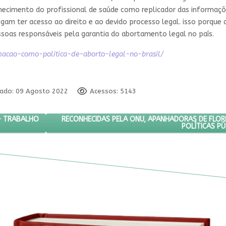
hecimento do profissional de saúde como replicador das informaç
gam ter acesso ao direito e ao devido processo legal. isso porque
ssoas responsáveis pela garantia do abortamento legal no país.
rmacao-como-politica-de-aborto-legal-no-brasil/
cado: 09 Agosto 2022
Acessos: 5143
TURO DO BRASIL – TRABALHO E EMPREGO
PRÓXIMO ARTIGO: RECONHECIDAS PELA ONU, APAN
RECONHECIDAS PELA ONU, APANHADORAS DE FLORE
 – TRABALHO
POLÍTICAS PÚ