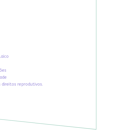
Laico
xões
dade
direitos reprodutivos.