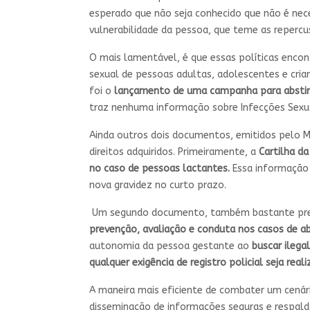
esperado que não seja conhecido que não é nece
vulnerabilidade da pessoa, que teme as repercu
O mais lamentável, é que essas políticas enco
sexual de pessoas adultas, adolescentes e cria
foi o
lançamento de uma campanha para abstinê
traz nenhuma informação sobre Infecções Sexu
Ainda outros dois documentos, emitidos pelo 
direitos adquiridos. Primeiramente, a
Cartilha d
no caso de pessoas lactantes.
Essa informação 
nova gravidez no curto prazo.
Um segundo documento, também bastante preocu
prevenção, avaliação e conduta nos casos de a
autonomia da pessoa gestante ao
buscar ileg
qualquer exigência de registro policial seja real
A maneira mais eficiente de combater um cenário
disseminação de informações seguras e respalda