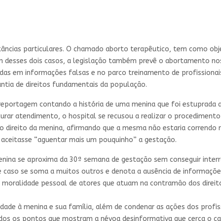
stâncias particulares. O chamado aborto terapêutico, tem como obj
ém desses dois casos, a legislação também prevê o abortamento n
adas em informações falsas e no parco treinamento de profissionais
ntia de direitos fundamentais da população.
eportagem contando a história de uma menina que foi estuprada 
urar atendimento, o hospital se recusou a realizar o procedimento s
o direito da menina, afirmando que a mesma não estaria correndo ri
na aceitasse “aguentar mais um pouquinho” a gestação.
enina se aproxima da 30ª semana de gestação sem conseguir inter
e caso se soma a muitos outros e denota a ausência de informações 
a moralidade pessoal de atores que atuam na contramão dos direi
dade à menina e sua família, além de condenar as ações dos profiss
cados os pontos que mostram a névoa desinformativa que cerca o 