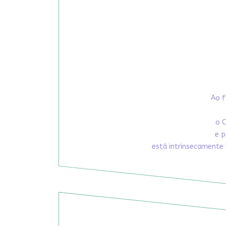
Ao f
o C
e p
está intrinsecamente 