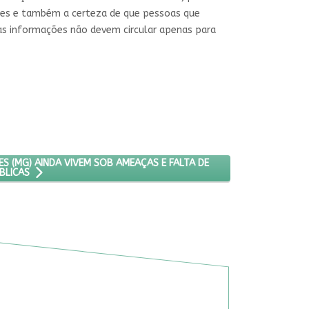
ões e também a certeza de que pessoas que
 as informações não devem circular apenas para
HADORAS DE FLORES (MG) AINDA VIVEM SOB AMEAÇAS E FALTA DE POL
S (MG) AINDA VIVEM SOB AMEAÇAS E FALTA DE
BLICAS