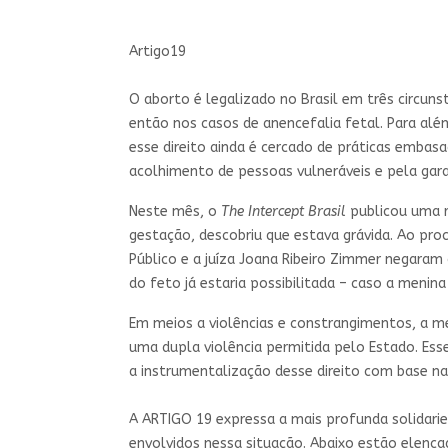
Artigo19
O aborto é legalizado no Brasil em três circun
então nos casos de anencefalia fetal. Para al
esse direito ainda é cercado de práticas embas
acolhimento de pessoas vulneráveis e pela gara
Neste mês, o
The Intercept Brasil
publicou uma r
gestação, descobriu que estava grávida. Ao proc
Público e a juíza Joana Ribeiro Zimmer negaram 
do feto já estaria possibilitada – caso a meni
Em meios a violências e constrangimentos, a m
uma dupla violência permitida pelo Estado. Ess
a instrumentalização desse direito com base n
A ARTIGO 19 expressa a mais profunda solidarie
envolvidos nessa situação. Abaixo estão elen