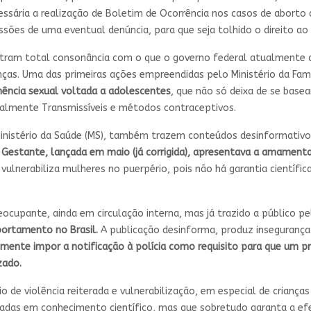
ssária a realização de Boletim de Ocorrência nos casos de aborto 
ssões de uma eventual denúncia, para que seja tolhido o direito ao
ntram total consonância com o que o governo federal atualmente a
nças. Uma das primeiras ações empreendidas pelo Ministério da Fam
ncia sexual voltada a adolescentes
, que não só deixa de se base
almente Transmissíveis e métodos contraceptivos.
Ministério da Saúde (MS), também trazem conteúdos desinformativ
a Gestante, lançada em maio (já corrigida), apresentava a amamen
vulnerabiliza mulheres no puerpério, pois não há garantia cientí
pante, ainda em circulação interna, mas já trazido a público pe
bortamento no Brasil.
A publicação desinforma, produz insegurança 
almente impor a notificação à polícia como requisito para que um
izado.
 de violência reiterada e vulnerabilização, em especial de crianças 
das em conhecimento científico, mas que sobretudo garanta a efeti