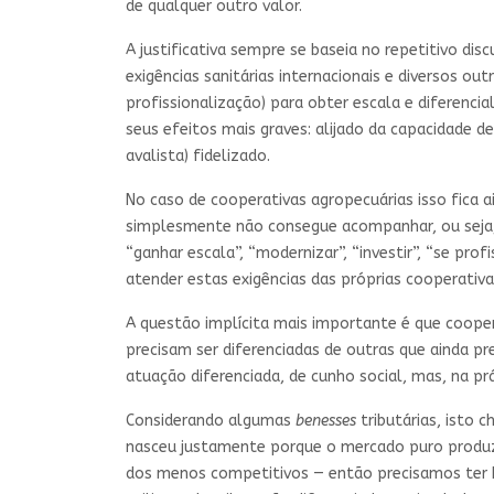
de qualquer outro valor.
A justificativa sempre se baseia no repetitivo d
exigências sanitárias internacionais e diversos ou
profissionalização) para obter escala e diferenc
seus efeitos mais graves: alijado da capacidade de
avalista) fidelizado.
No caso de cooperativas agropecuárias isso fica a
simplesmente não consegue acompanhar, ou seja, 
“ganhar escala”, “modernizar”, “investir”, “se pro
atender estas exigências das próprias cooperativ
A questão implícita mais importante é que cooper
precisam ser diferenciadas de outras que ainda p
atuação diferenciada, de cunho social, mas, na pr
Considerando algumas
benesses
tributárias, isto 
nasceu justamente porque o mercado puro produz 
dos menos competitivos — então precisamos ter h