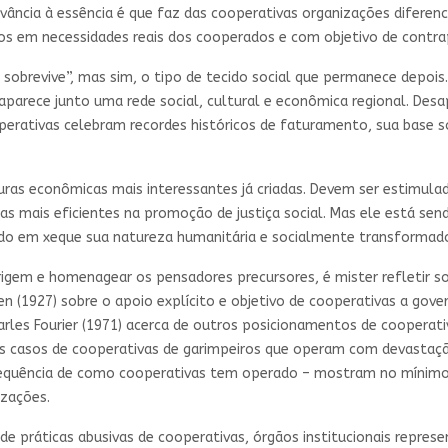
vância à essência é que faz das cooperativas organizações difere
 em necessidades reais dos cooperados e com objetivo de contrapo
obrevive”, mas sim, o tipo de tecido social que permanece depois
rece junto uma rede social, cultural e econômica regional. Desapa
perativas celebram recordes históricos de faturamento, sua base soc
as econômicas mais interessantes já criadas. Devem ser estimulad
e as mais eficientes na promoção de justiça social. Mas ele está s
ndo em xeque sua natureza humanitária e socialmente transformado
igem e homenagear os pensadores precursores, é mister refletir so
wen (1927) sobre o apoio explícito e objetivo de cooperativas a gov
 Charles Fourier (1971) acerca de outros posicionamentos de cooperat
s casos de cooperativas de garimpeiros que operam com devastação
quência de como cooperativas tem operado – mostram no mínimo 
izações.
e práticas abusivas de cooperativas, órgãos institucionais represe