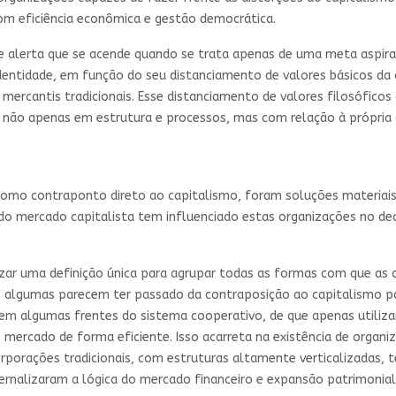
 eficiência econômica e gestão democrática.
de alerta que se acende quando se trata apenas de uma meta aspirac
identidade, em função do seu distanciamento de valores básicos da
 mercantis tradicionais. Esse distanciamento de valores filosóficos
 não apenas em estrutura e processos, mas com relação à própria
como contraponto direto ao capitalismo, foram soluções materiais 
o do mercado capitalista tem influenciado estas organizações no d
izar uma definição única para agrupar todas as formas com que as
a, algumas parecem ter passado da contraposição ao capitalismo p
ada em algumas frentes do sistema cooperativo, de que apenas uti
 mercado de forma eficiente. Isso acarreta na existência de organi
orações tradicionais, com estruturas altamente verticalizadas, t
ernalizaram a lógica do mercado financeiro e expansão patrimonia