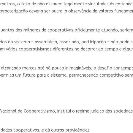
râmetros, o fato de não estarem legalmente vinculadas às entidad
de caracterização deveria ser outro: a observância de valores funda
is), quantas das milhares de cooperativas oficialmente atuando, ser
s do sistema – assembleia, associado, participação – não pode ser 
aram vários cooperativismos diferentes no decorrer do tempo e alg
lcançado marcas até há pouco inimagináveis, o desafio contempor
permita um futuro para o sistema, permanecendo competitivo sem de
 Nacional de Cooperativismo, institui o regime jurídico das sociedad
iedades cooperativas, e dá outras providências.