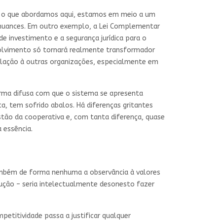
me o que abordamos aqui, estamos em meio a um
 nuances. Em outro exemplo, a Lei Complementar
de investimento e a segurança jurídica para o
volvimento só tornará realmente transformador
relação à outras organizações, especialmente em
forma difusa com que o sistema se apresenta
, tem sofrido abalos. Há diferenças gritantes
tão da cooperativa e, com tanta diferença, quase
 essência.
ambém de forma nenhuma a observância à valores
lução – seria intelectualmente desonesto fazer
titividade passa a justificar qualquer