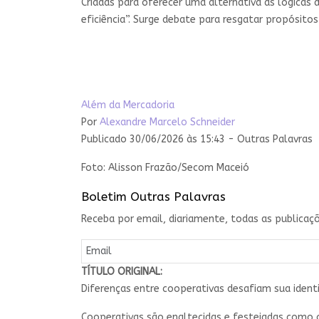
Criadas para oferecer uma alternativa às lógicas
eficiência”. Surge debate para resgatar propósitos
Além da Mercadoria
Por
Alexandre Marcelo Schneider
Publicado 30/06/2026 às 15:43 - Outras Palavras
Foto: Alisson Frazão/Secom Maceió
Boletim Outras Palavras
Receba por email, diariamente, todas as publicaçõ
TÍTULO ORIGINAL:
Diferenças entre cooperativas desafiam sua ident
Cooperativas são enaltecidas e festejadas como 