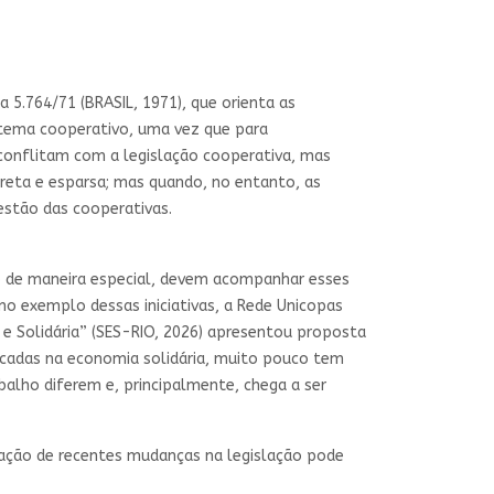
a 5.764/71 (BRASIL, 1971), que orienta as
istema cooperativo, uma vez que para
 conflitam com a legislação cooperativa, mas
reta e esparsa; mas quando, no entanto, as
stão das cooperativas.
co de maneira especial, devem acompanhar esses
mo exemplo dessas iniciativas, a Rede Unicopas
e Solidária” (SES-RIO, 2026) apresentou proposta
focadas na economia solidária, muito pouco tem
balho diferem e, principalmente, chega a ser
cação de recentes mudanças na legislação pode