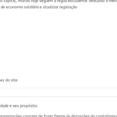
 do capital, muitas hoje seguem a régua excludente. Reduzido a mer
 de economia solidária e atualizar legislação
es do site
idade e seu propósito
organizações capazes de fazer frente às distorções do capitalism