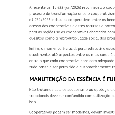
A recente Lei 15.433 (jun/2026) reconheceu o c
processo de transformação onde o cooperativism
nº 231/2026 incluiu as cooperativas entre os benef
acesso das cooperativas a estes recursos e pote
para as regiões se as cooperativas abarcadas com
quesitos como a reprodutibilidade social dos proj
Enfim, o momento é crucial para rediscutir a est
atualmente, até aspectos entre os mais caros à c
entre o que cada cooperativa considera adequado
tudo passa a ser permitido e automaticamente to
MANUTENÇÃO DA ESSÊNCIA É F
Não tratamos aqui de saudosismo ou apologia a u
tradicionais deve ser confundida com utilização 
isso.
Cooperativas podem ser modernas, devem investir