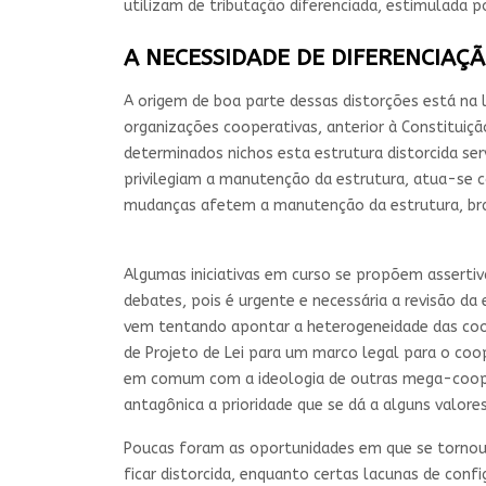
utilizam de tributação diferenciada, estimulada 
A NECESSIDADE DE DIFERENCIAÇ
A origem de boa parte dessas distorções está na le
organizações cooperativas, anterior à Constituiçã
determinados nichos esta estrutura distorcida se
privilegiam a manutenção da estrutura, atua-se 
mudanças afetem a manutenção da estrutura, bra
Algumas iniciativas em curso se propõem assertiv
debates, pois é urgente e necessária a revisão da
vem tentando apontar a heterogeneidade das coop
de Projeto de Lei para um marco legal para o coo
em comum com a ideologia de outras mega-cooperat
antagônica a prioridade que se dá a alguns valore
Poucas foram as oportunidades em que se tornou 
ficar distorcida, enquanto certas lacunas de con