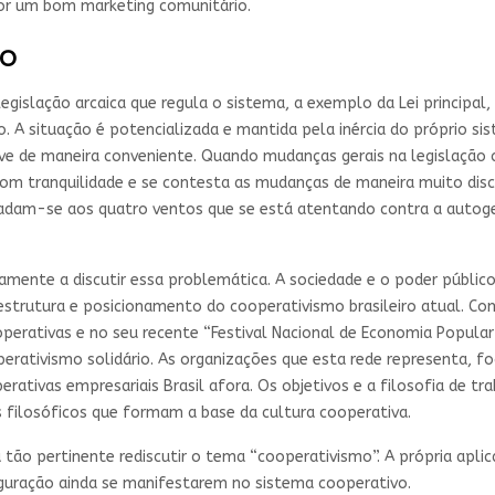
por um bom marketing comunitário.
ÃO
gislação arcaica que regula o sistema, a exemplo da Lei principal, 
o. A situação é potencializada e mantida pela inércia do próprio s
rve de maneira conveniente. Quando mudanças gerais na legislação
com tranquilidade e se contesta as mudanças de maneira muito disc
dam-se aos quatro ventos que se está atentando contra a autoge
amente a discutir essa problemática. A sociedade e o poder públi
 estrutura e posicionamento do cooperativismo brasileiro atual. Co
erativas e no seu recente “Festival Nacional de Economia Popular 
perativismo solidário. As organizações que esta rede representa, 
ivas empresariais Brasil afora. Os objetivos e a filosofia de tra
s filosóficos que formam a base da cultura cooperativa.
tão pertinente rediscutir o tema “cooperativismo”. A própria apli
figuração ainda se manifestarem no sistema cooperativo.