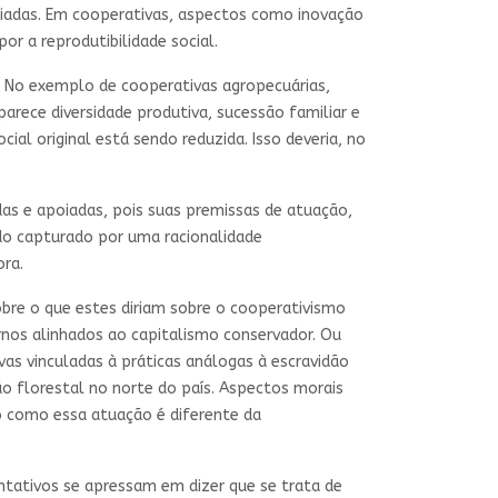
nciadas. Em cooperativas, aspectos como inovação
r a reprodutibilidade social.
. No exemplo de cooperativas agropecuárias,
rece diversidade produtiva, sucessão familiar e
ial original está sendo reduzida. Isso deveria, no
as e apoiadas, pois suas premissas de atuação,
endo capturado por uma racionalidade
ra.
bre o que estes diriam sobre o cooperativismo
ernos alinhados ao capitalismo conservador. Ou
ivas vinculadas à práticas análogas à escravidão
 florestal no norte do país. Aspectos morais
como essa atuação é diferente da
ntativos se apressam em dizer que se trata de