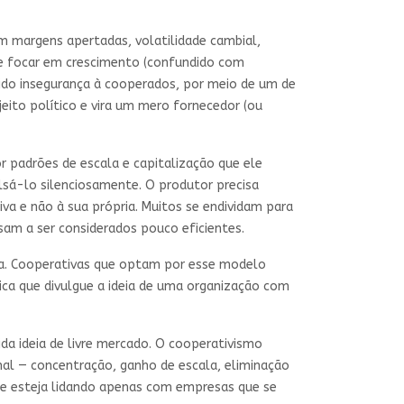
om margens apertadas, volatilidade cambial,
do e focar em crescimento (confundido com
zido insegurança à cooperados, por meio de um de
ujeito político e vira um mero fornecedor (ou
r padrões de escala e capitalização que ele
sá-lo silenciosamente. O produtor precisa
tiva e não à sua própria. Muitos se endividam para
sam a ser considerados pouco eficientes.
ica. Cooperativas que optam por esse modelo
ica que divulgue a ideia de uma organização com
ida ideia de livre mercado. O cooperativismo
al — concentração, ganho de escala, eliminação
se esteja lidando apenas com empresas que se