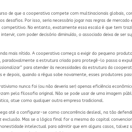
iscurso de que a cooperativa compete com multinacionais globais, c
tros desafios. Por isso, seria necessário jogar nas regras de merca
ial competitivo. No entanto, exatamente essa escala é que tem tra
 intervir, com poder decisório diminuído, o associado deixa de ser s
inda mais nítido. A cooperativa começa a exigir do pequeno produto
paradoxalmente a estrutura criada para protegê-lo passa a expul
fissionalizar” para atender às necessidades da estrutura da coopera
as e depois, quando a régua sobe novamente, esses produtores pas
ativismo nunca foi (ou não deveria ser) apenas eficiência econôm
rezam pela filosofia original. Não se pode usar de uma imagem públ
ática, atue como qualquer outra empresa tradicional.
chega até a configurar-se como concorrência desleal, na tão defend
exclusão. Mas se a lógica final for a mesma do capital convencion
onestidade intelectual para admitir que em alguns casos, talvez 