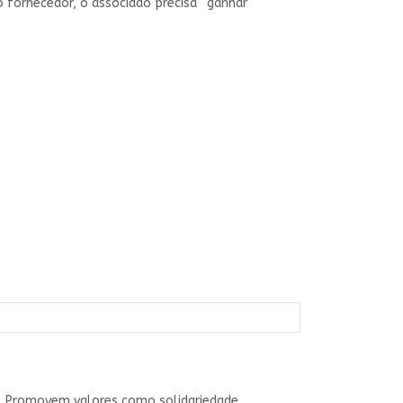
o fornecedor, o associado precisa “ganhar
o. Promovem valores como solidariedade,