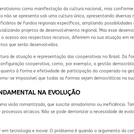
ooperativismo como manifestação da cultura nacional, mas confor
o não se apresenta sob uma cultura única, apresentando diversas
iciários de fundos regionais específicos, ampliando possibilidades 
ncializando projetos de desenvolvimento regional. Mas esse desen
 o acesso aos respectivos recursos, diferirem na sua atuação em 
etos que serão desenvolvidos.
rutura de atuação e representação das cooperativas no Brasil. Da 
onfiguração cooperativa, como, por exemplo, a gestão democrática
 quanto à forma e efetividade de participação do cooperado na ges
rna-se impossível que todas as formas sejam democráticas na sua
UNDAMENTAL NA EVOLUÇÃO
ma visão romantizada, que suscite amadorismo ou ineficiência. T
de processos arcaicos. Não se pode demonizar a necessidade de evo
 em tecnologia e inovar. O problema é quando o argumento da compe