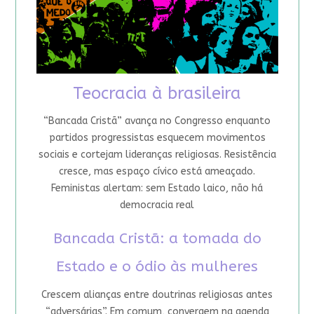
Teocracia à brasileira
“Bancada Cristã” avança no Congresso enquanto
partidos progressistas esquecem movimentos
sociais e cortejam lideranças religiosas. Resistência
cresce, mas espaço cívico está ameaçado.
Feministas alertam: sem Estado laico, não há
democracia real
Bancada Cristã: a tomada do
Estado e o ódio às mulheres
Crescem alianças entre doutrinas religiosas antes
“adversárias”. Em comum, convergem na agenda