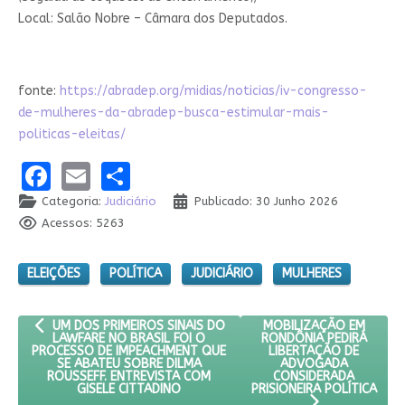
Local: Salão Nobre – Câmara dos Deputados.
fonte:
https://abradep.org/midias/noticias/iv-congresso-
de-mulheres-da-abradep-busca-estimular-mais-
politicas-eleitas/
Facebook
Email
Share
Categoria:
Judiciário
Publicado: 30 Junho 2026
Acessos: 5263
ELEIÇÕES
POLÍTICA
JUDICIÁRIO
MULHERES
ARTIGO ANTERIOR: UM DOS PRIMEIROS SINAIS DO LAWFARE NO 
PRÓXIMO ARTIGO: MOBI
MOBILIZAÇÃO EM
UM DOS PRIMEIROS SINAIS DO
RONDÔNIA PEDIRÁ
LAWFARE NO BRASIL FOI O
LIBERTAÇÃO DE
PROCESSO DE IMPEACHMENT QUE
ADVOGADA
SE ABATEU SOBRE DILMA
CONSIDERADA
ROUSSEFF. ENTREVISTA COM
PRISIONEIRA POLÍTICA
GISELE CITTADINO