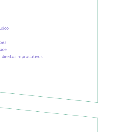
Laico
xões
dade
direitos reprodutivos.