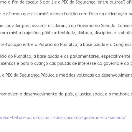
mo o fim da escala 6 por 1 e a PEC da Segurança, entre outros”, af
e e afirmou que assumirá a nova função com foco na articulação p
me convidar para assumir a Liderança do Governo no Senado. Conv
m minha trajetória pública: lealdade, diálogo, disciplina e trabalh
terlocução entre o Palácio do Planalto, a base aliada e o Congress
lácio do Planalto, a base aliada e os parlamentares, especialmente 
nsensos e para o avanço das pautas de interesse do governo e do po
a PEC da Segurança Pública e medidas voltadas ao desenvolvimento
romovam o desenvolvimento do país, a justiça social e a melhoria d
teresa-leitao-para-assumir-lideranca-do-governo-no-senado/