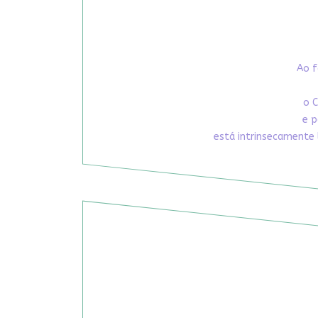
Ao f
o C
e p
está intrinsecamente 