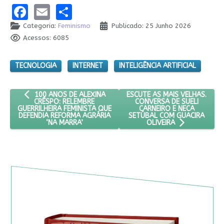
Facebook
Email
Share
Categoria:
Feminismo
Publicado: 25 Junho 2026
Acessos: 6085
TECNOLOGIA
INTERNET
INTELIGÊNCIA ARTIFICIAL
ARTIGO ANTERIOR: 100 ANOS DE ALEXINA CRÊSPO: RELEMBRE 
PRÓXIMO ARTIGO: ESCUTE AS 
ESCUTE AS MAIS VELHAS.
100 ANOS DE ALEXINA
CONVERSA DE SUELI
CRÊSPO: RELEMBRE
CARNEIRO E NECA
GUERRILHEIRA FEMINISTA QUE
SETÚBAL COM GUACIRA
DEFENDIA REFORMA AGRÁRIA
‘NA MARRA’
OLIVEIRA