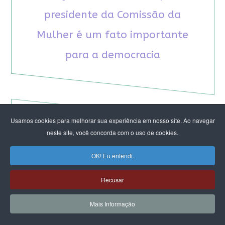
presidente da Comissão da
Mulher é um fato importante
para a democracia
Usamos cookies para melhorar sua experiência em nosso site. Ao navegar
neste site, você concorda com o uso de cookies.
RECOMENDAMOS A LEITURA
OK! Eu entendi.
August Nimtz prova que marxismo e
antirracismo são indissociáveis na luta
Recusar
anticapitalista
Rap transfeminista radical argentino na FLIPEI
Mais Informação
Quem tem medo dos corpos trans?
Projetos de proteção às mulheres travados no