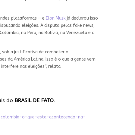
randes plataformas — e
Elon Musk
já declarou isso
sputando eleições. A disputa pelas fake news,
 Colômbia, no Peru, na Bolívia, na Venezuela e o
sob a justificativa de combater o
ses da América Latina. Isso é o que a gente vem
nterfere nas eleições”, relata.
ais do
BRASIL DE FATO
.
na-colombia-o-que-esta-acontecendo-na-