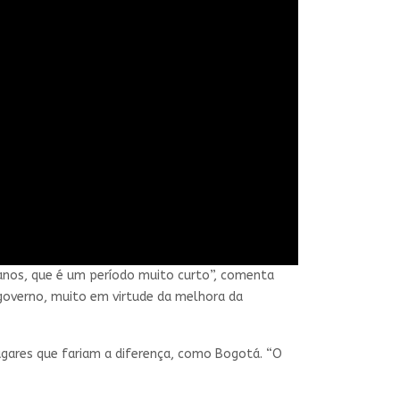
anos, que é um período muito curto”, comenta
governo, muito em virtude da melhora da
lugares que fariam a diferença, como Bogotá. “O