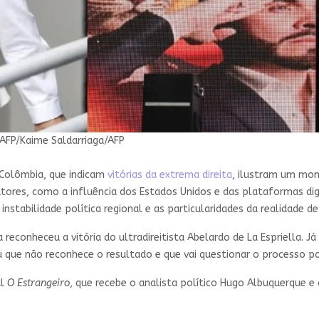
 AFP/Kaime Saldarriaga/AFP
 Colômbia, que indicam
vitórias da extrema direita
, ilustram um mo
res, como a influência dos Estados Unidos e das plataformas digita
nstabilidade política regional e as particularidades da realidade de
 reconheceu a vitória do ultradireitista Abelardo de La Espriella.
 que não reconhece o resultado e que vai questionar o processo po
al
O Estrangeiro
, que recebe o analista político Hugo Albuquerque e 