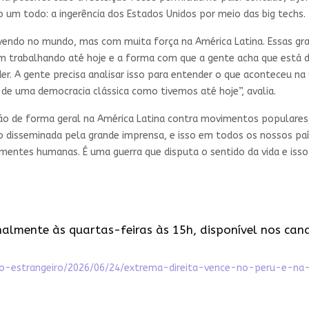
um todo: a ingerência dos Estados Unidos por meio das big techs.
 vivendo no mundo, mas com muita força na América Latina. Essas g
trabalhando até hoje e a forma com que a gente acha que está di
der. A gente precisa analisar isso para entender o que aconteceu na
 de uma democracia clássica como tivemos até hoje”, avalia.
 de forma geral na América Latina contra movimentos populares, 
o disseminada pela grande imprensa, e isso em todos os nossos paí
mentes humanas. É uma guerra que disputa o sentido da vida e isso i
almente às quartas-feiras às 15h, disponível nos can
t/o-estrangeiro/2026/06/24/extrema-direita-vence-no-peru-e-