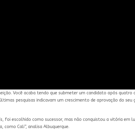
leição. Você acaba tendo que submeter um candidato após quatro 
 últimas pesquisas indicavam um crescimento de aprovação do seu 
aís, foi escolhido como sucessor, mas não conquistou a vitória em 
, como Cali”, analisa Albuquerque.