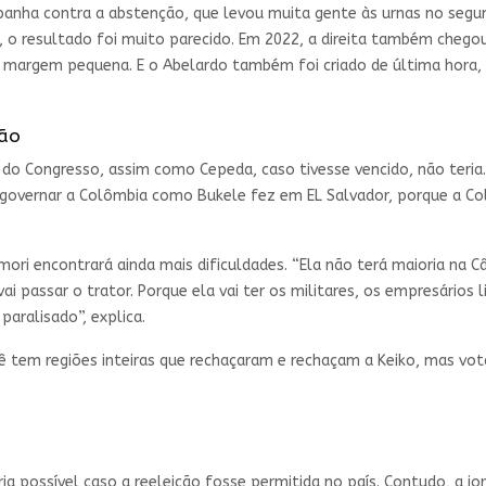
mpanha contra a abstenção, que levou muita gente às urnas no se
 o resultado foi muito parecido. Em 2022, a direita também chegou
 margem pequena. E o Abelardo também foi criado de última hora, 
ção
 do Congresso, assim como Cepeda, caso tivesse vencido, não teri
r governar a Colômbia como Bukele fez em EL Salvador, porque a Co
jimori encontrará ainda mais dificuldades. “Ela não terá maioria na
ai passar o trator. Porque ela vai ter os militares, os empresários
paralisado”, explica.
 tem regiões inteiras que rechaçaram e rechaçam a Keiko, mas vot
ia possível caso a reeleição fosse permitida no país. Contudo, a jo