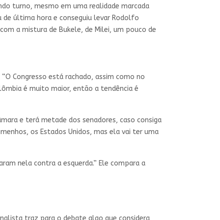
gundo turno, mesmo em uma realidade marcada
 de última hora e conseguiu levar Rodolfo
com a mistura de Bukele, de Milei, um pouco de
a. “O Congresso está rachado, assim como no
lômbia é muito maior, então a tendência é
 Câmara e terá metade dos senadores, caso consiga
 limenhos, os Estados Unidos, mas ela vai ter uma
aram nela contra a esquerda.” Ele compara a
rnalista traz para o debate algo que considera