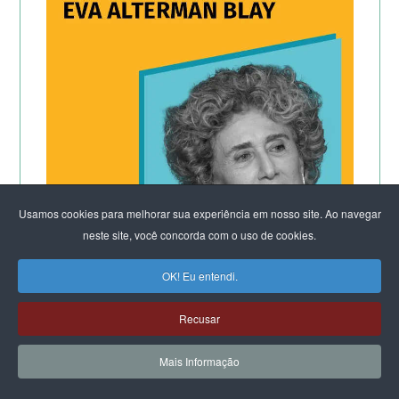
Usamos cookies para melhorar sua experiência em nosso site. Ao navegar
neste site, você concorda com o uso de cookies.
OK! Eu entendi.
CLIQUE E LEIA:
Recusar
Por que os homens continuam a
Mais Informação
matar as mulheres?