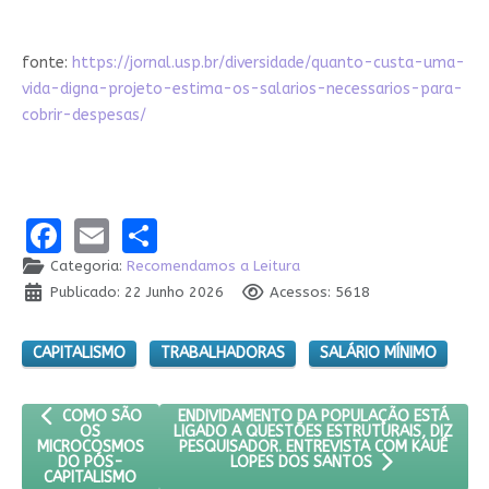
fonte:
https://jornal.usp.br/diversidade/quanto-custa-uma-
vida-digna-projeto-estima-os-salarios-necessarios-para-
cobrir-despesas/
Facebook
Email
Share
Categoria:
Recomendamos a Leitura
Publicado: 22 Junho 2026
Acessos: 5618
CAPITALISMO
TRABALHADORAS
SALÁRIO MÍNIMO
ARTIGO ANTERIOR: COMO SÃO OS MICROCOSMOS DO PÓS-CAP
PRÓXIMO ARTIGO: ENDIVIDAMENTO DA POPU
ENDIVIDAMENTO DA POPULAÇÃO ESTÁ
COMO SÃO
LIGADO A QUESTÕES ESTRUTURAIS, DIZ
OS
PESQUISADOR. ENTREVISTA COM KAUÊ
MICROCOSMOS
DO PÓS-
LOPES DOS SANTOS
CAPITALISMO