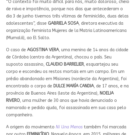
“O contexto foi muito difícil para nós, muito doloroso, cheio
de raiva e impotência, porque nos dias que antecederam o
dia 3 de junho tivemos três vítimas de feminicídio, duas delas
adolescentes”, disse
GABRIELA SOSA
, diretora executiva da
organização feminista Mujeres de la Matria Latinoamericana
(Mumalá), ao El Salto.
O caso de
AGOSTINA VERA
, uma menina de 14 anos da cidade
de Córdoba (centro da Argentina), chocou o país. Seu
suposto assassino,
CLAUDIO BARRELIER
, esquartejou seu
corpo e escondeu os restos mortais em um campo. Em um
prédio abandonado em Misiones (nordeste da Argentina), foi
encontrado o corpo de
DULCE MARÍA CANDIA
, de 17 anos, e na
província de Buenos Aires (leste da Argentina),
NOELIA
RIVERO
, uma mulher de 30 anos que havia denunciado o
namorado e pedido ajuda, foi assassinada em sua casa pelo
companheiro.
A origem do movimento
Ni Una Menos
também foi marcada
por outro
FEMINICÍDIO
. Naquela época, em 2015, milhares de