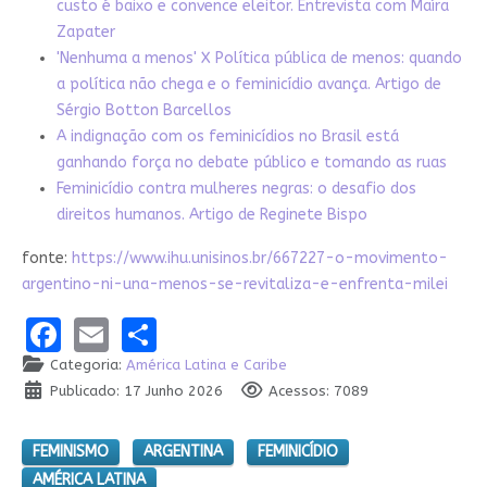
custo é baixo e convence eleitor. Entrevista com Maíra
Zapater
'Nenhuma a menos' X Política pública de menos: quando
a política não chega e o feminicídio avança. Artigo de
Sérgio Botton Barcellos
A indignação com os feminicídios no Brasil está
ganhando força no debate público e tomando as ruas
Feminicídio contra mulheres negras: o desafio dos
direitos humanos. Artigo de Reginete Bispo
fonte:
https://www.ihu.unisinos.br/667227-o-movimento-
argentino-ni-una-menos-se-revitaliza-e-enfrenta-milei
Facebook
Email
Share
Categoria:
América Latina e Caribe
Publicado: 17 Junho 2026
Acessos: 7089
FEMINISMO
ARGENTINA
FEMINICÍDIO
AMÉRICA LATINA