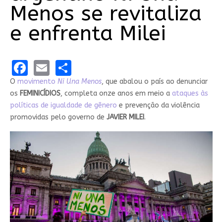
Menos se revitaliza
e enfrenta Milei
Facebook
Email
Share
O
movimento
Ni Una Menos
, que abalou o país ao denunciar
os
FEMINICÍDIOS
, completa onze anos em meio a
ataques às
políticas de igualdade de gênero
e prevenção da violência
promovidas pelo governo de
JAVIER MILEI
.