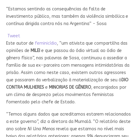
“Estamos sentindo as consequências da falta de
investimento público, mas também da violência simbólica e
contínua dirigida contra nós na Argentina” - Sosa
Tweet
Este autor de
feminicídio
, “um ativista que compartilha das
opiniões de
MILEI
e que passou do ódio virtual ao ódio de
gênero físico”, nas palavras de Sosa, continuou a assediar a
família de sua ex-parceira com mensagens intimidatórias da
prisão. Assim como neste caso, existem outros agressores
que passaram da verbalização à materialização de seu ó
DIO
CONTRA MULHERES
e
MINORIAS DE GÊNERO
, encorajados por
um clima de desprezo pelos movimentos feministas
fomentado pelo chefe de Estado.
“Temos alguns dados que acreditamos estarem relacionados
a este governo”, diz a diretora da Mumalá. “O relatório deste
ano sobre
Ni Una Menos
revela que estamos no nível mais
baixo dos relatórios anteriores: apenas 9% denunciaram seu