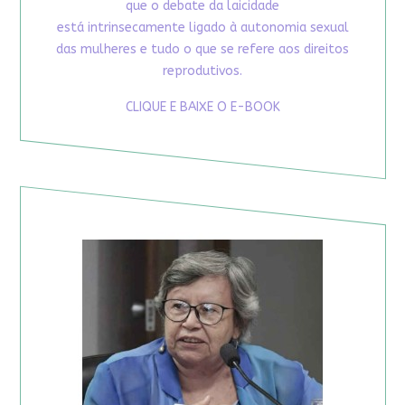
que o debate da laicidade
está intrinsecamente ligado à autonomia sexual
das mulheres e tudo o que se refere aos direitos
reprodutivos.
CLIQUE E BAIXE O E-BOOK