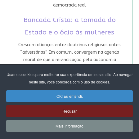
democracia real
Bancada Cristã: a tomada do
Estado e o ódio às mulheres
Crescem alianças entre doutrinas religiosas antes
“adversárias”. Em comum, convergem na agenda
moral de que a reivindicação pela autonomia
feminina foi longe demais. Articulação objetiva
Usamos cookies para melhorar sua experiência em nosso site. Ao navegar
alcançar o Colégio de Líderes do Congresso e o
neste site, você concorda com o uso de cookies.
controle da pauta legislativa
Congresso: Por onde avançam as
OK! Eu entendi.
bancadas religiosas
Recusar
Pauta da “retidão moral” sob mando masculino
Mais Informação
aglutina 40% dos parlamentares. É incentivada por
igrejas fundamentalistas, que avançaram no