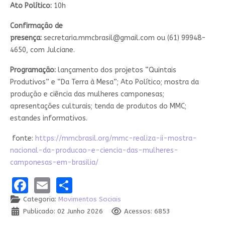
Ato Político:
10h
Confirmação de
presença:
secretaria.mmcbrasil@gmail.com
ou (61) 99948-
4650, com Julciane.
Programação:
lançamento dos projetos “Quintais
Produtivos” e “Da Terra à Mesa”; Ato Político; mostra da
produção e ciência das mulheres camponesas;
apresentações culturais; tenda de produtos do MMC;
estandes informativos.
fonte:
https://mmcbrasil.org/mmc-realiza-ii-mostra-
nacional-da-producao-e-ciencia-das-mulheres-
camponesas-em-brasilia/
Facebook
Email
Share
Categoria:
Movimentos Sociais
Publicado: 02 Junho 2026
Acessos: 6853