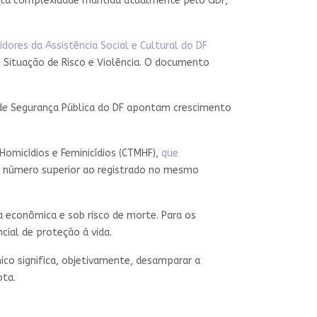
 alta complexidade mantida atualmente pelo GDF,
idores da Assistência Social e Cultural do DF
m Situação de Risco e Violência. O documento
o de Segurança Pública do DF apontam crescimento
omicídios e Feminicídios (CTMHF),
que
, número superior ao registrado no mesmo
a econômica e sob risco de morte. Para os
ial de proteção à vida.
co significa, objetivamente, desamparar a
ota.