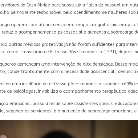
rvidores da Casa Abrigo para substituir a falta de pessoal em out
balho permanente responsável pelo atendimento de mulheres sob ri
 abrigo operem com atendimento em tempo integral e ininterrupto. 
 reduz o acompanhamento psicossocial e aumenta a sobrecarga dos
 outras medidas protetivas já não foram suficientes para interro
o, como Transtorno de Estresse Pós-Traumático (TEPT), depressão 
 quadros demandam uma intervenção de alta densidade. Desse modo,
, colide frontalmente com a necessidade assistencial”, denuncia o
tam uma incidência de estresse pós-traumático superior a 60% ent
nte de psicólogos, inviabiliza o acompanhamento terapêutico adeq
ção emocional passa a recair sobre assistentes sociais, educador
ado, segundo os servidores, é o aumento da sobrecarga emocional 