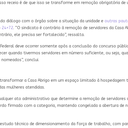
sso receio é de que isso se transforme em remoção obrigatória de u
ado diálogo com o órgão sobre a situação da unidade e
outras paut
o 24×72
. “O sindicato é contrário à remoção de servidores da Cas
rário, ele precisa ser fortalecido”, ressalta.
 Federal deve ocorrer somente após a conclusão do concurso público 
ecer quando tivermos servidores em número suficiente, ou seja, qu
 nomeados”, conclui.
e transformar a Casa Abrigo em um espaço limitado à hospedagem 
das mulheres atendidas.
alquer ato administrativo que determine a remoção de servidores d
o firmado com a categoria, mantendo congelada a abertura de n
estudo técnico de dimensionamento da força de trabalho, com part