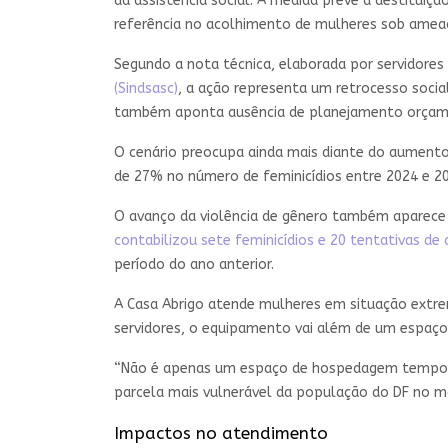
da assistência social. A medida prevê a destitu
referência no acolhimento de mulheres sob ameaç
Segundo a nota técnica, elaborada por servidores d
(Sindsasc)
, a ação representa um retrocesso socia
também aponta ausência de planejamento orçamen
O cenário preocupa ainda mais diante do aumento 
de 27% no número de feminicídios entre 2024 e 20
O avanço da violência de gênero também aparece 
contabilizou sete feminicídios e 20 tentativas d
período do ano anterior.
A Casa Abrigo atende mulheres em situação extrem
servidores, o equipamento vai além de um espaç
“Não é apenas um espaço de hospedagem temporári
parcela mais vulnerável da população do DF no m
Impactos no atendimento