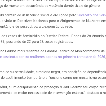
ição de aproximadamente metade da equipe da única Casa Abrigo de
a de morte em decorrência da violência doméstica e de gênero.
a carreira de assistência social e divulgada pelo
Sindicato dos Serv
l e viola as Diretrizes Nacionais para o Abrigamento de Mulheres e
tário e de pessoal para a expansão da rede.
dos casos de feminicídio no Distrito Federal. Dados do 2º Anuári
25, passando de 22 para 28 casos registrados.
nos dados mais recentes da Câmara Técnica de Monitoramento de H
e assassinato contra mulheres apenas no primeiro trimestre de 2026
a de vulnerabilidade, a maioria negra, em condição de dependênci
o de acolhimento temporário e funciona como um mecanismo essenc
a, é um equipamento de proteção à vida. Reduzir seu corpo técni
omento de maior necessidade de intervenção estatal”, destaca a n