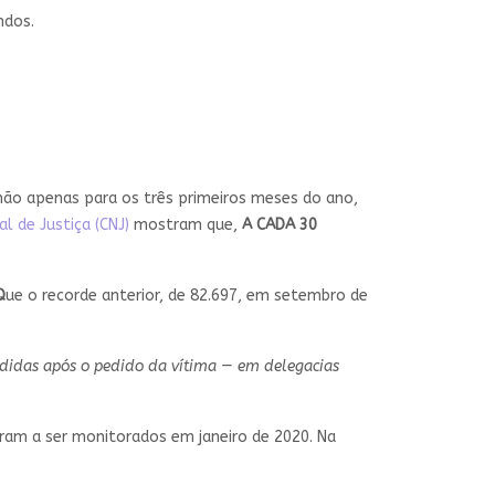
ndos.
não apenas para os três primeiros meses do ano,
l de Justiça (CNJ)
mostram que,
A CADA 30
Q
ue o recorde anterior, de 82.697, em setembro de
cedidas após o pedido da vítima — em delegacias
ram a ser monitorados em janeiro de 2020. Na