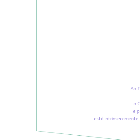
Ao f
o C
e p
está intrinsecamente 