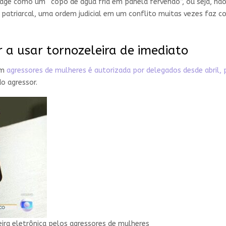
age como um “copo de água fria em panela fervendo”, ou seja, não 
e patriarcal, uma ordem judicial em um conflito muitas vezes faz
r a usar tornozeleira de imediato
em
agressores de mulheres é autorizada por delegados desde abril, p
o agressor.
ira eletrônica pelos agressores de mulheres