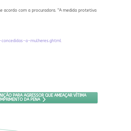
 de acordo com a procuradora. “A medida protetiva
s-concedidas-a-mulheres.ghtml
 DF
 PENNA AUMENTA PUNIÇÃO PARA AGRESSOR QUE AMEAÇAR VÍTIMA DU
UNIÇÃO PARA AGRESSOR QUE AMEAÇAR VÍTIMA
UMPRIMENTO DA PENA