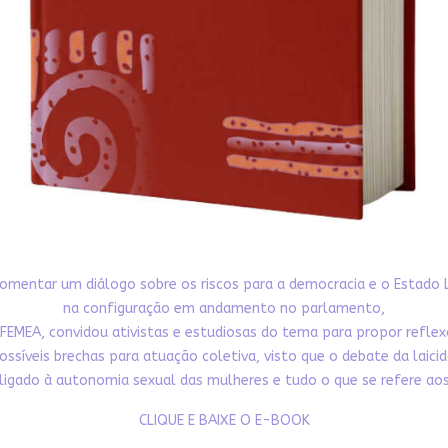
omentar um diálogo sobre os riscos para a democracia e o Estado 
na configuração em andamento no parlamento,
FEMEA, convidou ativistas e estudiosas do tema para propor refle
ossíveis brechas para atuação coletiva, visto que o debate da laici
ligado à autonomia sexual das mulheres e tudo o que se refere aos 
CLIQUE E BAIXE O E-BOOK