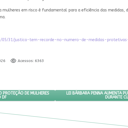
o a mulheres em risco é fundamental para a eficiência das medidas,
ma.
2026/05/31/justica-tem-recorde-no-numero-de-medidas-protetiva
026
Acessos: 6363
COLOCA EM RISCO PROTEÇÃO DE MULHERES VÍTIMAS DE VIOLÊNCIA NO
PRÓXIMO ARTIGO: LEI BÁRBARA
LEI BÁRBARA PENNA AUMENTA P
CO PROTEÇÃO DE MULHERES
O DF
DURANTE C