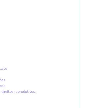
Laico
xões
dade
direitos reprodutivos.