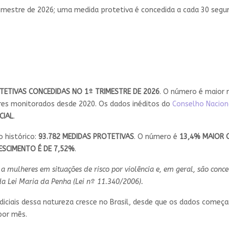
 trimestre de 2026; uma medida protetiva é concedida a cada 30 segu
TETIVAS CONCEDIDAS NO 1º TRIMESTRE DE 2026
. O número é maior 
s monitorados desde 2020. Os dados inéditos do
Conselho Naciona
CIAL
.
 histórico:
93.782 MEDIDAS PROTETIVAS
. O número é
13,4% MAIOR 
ESCIMENTO É DE 7,52%
.
a mulheres em situações de risco por violência e, em geral, são con
da Lei Maria da Penha (Lei nº 11.340/2006).
iciais dessa natureza cresce no Brasil, desde que os dados começa
por mês.