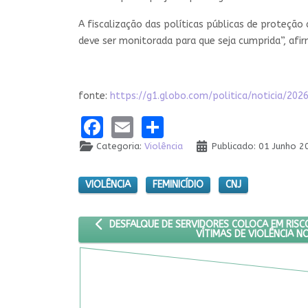
A fiscalização das políticas públicas de proteçã
deve ser monitorada para que seja cumprida”, afir
fonte:
https://g1.globo.com/politica/noticia/
Facebook
Email
Share
Categoria:
Violência
Publicado: 01 Junho 2
VIOLÊNCIA
FEMINICÍDIO
CNJ
ARTIGO ANTERIOR: DESFALQUE DE SERVIDORES 
DESFALQUE DE SERVIDORES COLOCA EM RIS
VÍTIMAS DE VIOLÊNCIA N