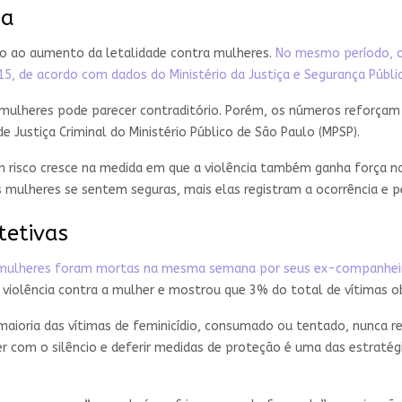
ia
o ao aumento da letalidade contra mulheres.
No mesmo período, o 
5, de acordo com dados do Ministério da Justiça e Segurança Públic
lheres pode parecer contraditório. Porém, os números reforçam o
e Justiça Criminal do Ministério Público de São Paulo (MPSP).
risco cresce na medida em que a violência também ganha força no p
s mulheres se sentem seguras, mais elas registram a ocorrência e p
tetivas
mulheres foram mortas na mesma semana por seus ex-companheir
e violência contra a mulher e mostrou que 3% do total de vítimas 
aioria das vítimas de feminicídio, consumado ou tentado, nunca r
r com o silêncio e deferir medidas de proteção é uma das estratég