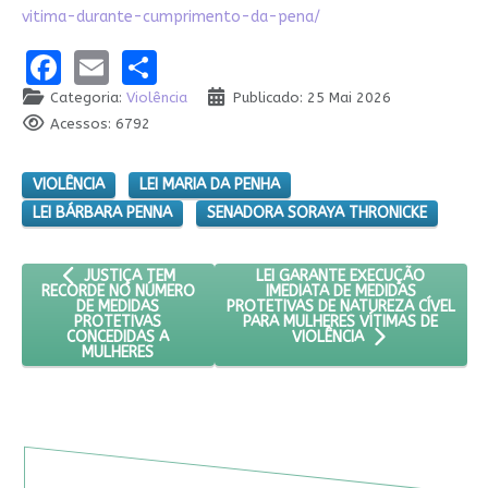
vitima-durante-cumprimento-da-pena/
Facebook
Email
Share
Categoria:
Violência
Publicado: 25 Mai 2026
Acessos: 6792
VIOLÊNCIA
LEI MARIA DA PENHA
LEI BÁRBARA PENNA
SENADORA SORAYA THRONICKE
ARTIGO ANTERIOR: JUSTIÇA TEM RECORDE NO NÚMERO DE M
PRÓXIMO ARTIGO: LEI GARANTE 
LEI GARANTE EXECUÇÃO
JUSTIÇA TEM
IMEDIATA DE MEDIDAS
RECORDE NO NÚMERO
PROTETIVAS DE NATUREZA CÍVEL
DE MEDIDAS
PARA MULHERES VÍTIMAS DE
PROTETIVAS
CONCEDIDAS A
VIOLÊNCIA
MULHERES