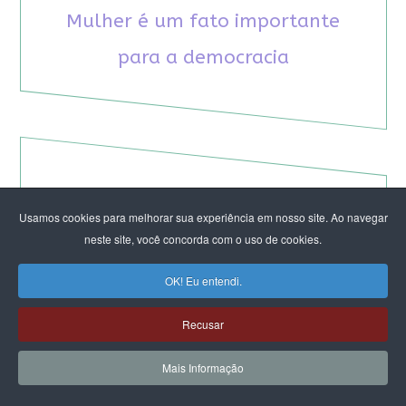
Mulher é um fato importante
para a democracia
RECOMENDAMOS A LEITURA
Usamos cookies para melhorar sua experiência em nosso site. Ao navegar
neste site, você concorda com o uso de cookies.
August Nimtz prova que marxismo e
antirracismo são indissociáveis na luta
OK! Eu entendi.
anticapitalista
Rap transfeminista radical argentino na FLIPEI
Recusar
Quem tem medo dos corpos trans?
Projetos de proteção às mulheres travados no
Mais Informação
Congresso ameaçam a democracia
A revolução de Milton Santos