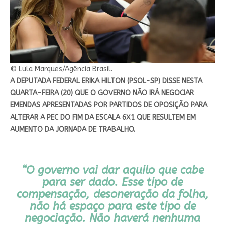
© Lula Marques/Agência Brasil.
A DEPUTADA FEDERAL ERIKA HILTON (PSOL-SP) DISSE NESTA
QUARTA-FEIRA (20) QUE O GOVERNO NÃO IRÁ NEGOCIAR
EMENDAS APRESENTADAS POR PARTIDOS DE OPOSIÇÃO PARA
ALTERAR A PEC DO FIM DA ESCALA 6X1 QUE RESULTEM EM
AUMENTO DA JORNADA DE TRABALHO.
“O governo vai dar aquilo que cabe
para ser dado. Esse tipo de
compensação, desoneração da folha,
não há espaço para este tipo de
negociação. Não haverá nenhuma