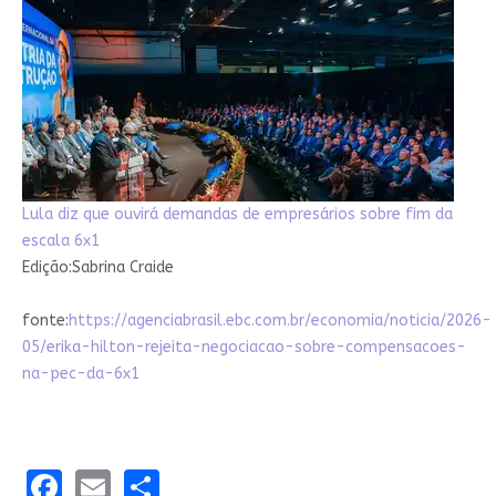
Lula diz que ouvirá demandas de empresários sobre fim da
escala 6x1
Edição:Sabrina Craide
fonte:
https://agenciabrasil.ebc.com.br/economia/noticia/2026-
05/erika-hilton-rejeita-negociacao-sobre-compensacoes-
na-pec-da-6x1
Facebook
Email
Share