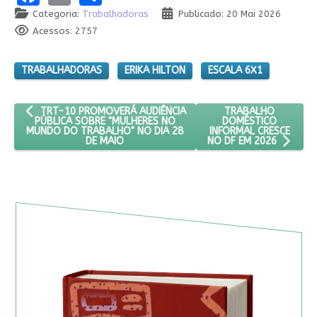
Categoria:
Trabalhadoras
Publicado: 20 Mai 2026
Acessos: 2757
TRABALHADORAS
ERIKA HILTON
ESCALA 6X1
ARTIGO ANTERIOR: TRT-10 PROMOVERÁ AUDIÊNCIA PÚBLICA SO
PRÓXIMO ARTIGO: T
TRABALHO
TRT-10 PROMOVERÁ AUDIÊNCIA
DOMÉSTICO
PÚBLICA SOBRE "MULHERES NO
INFORMAL CRESCE
MUNDO DO TRABALHO" NO DIA 28
DE MAIO
NO DF EM 2026