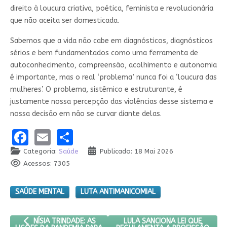
direito à loucura criativa, poética, feminista e revolucionária
que não aceita ser domesticada.
Sabemos que a vida não cabe em diagnósticos, diagnósticos
sérios e bem fundamentados como uma ferramenta de
autoconhecimento, compreensão, acolhimento e autonomia
é importante, mas o real ‘problema’ nunca foi a ‘loucura das
mulheres’. O problema, sistêmico e estruturante, é
justamente nossa percepção das violências desse sistema e
nossa decisão em não se curvar diante delas.
Facebook
Email
Share
Categoria:
Saúde
Publicado: 18 Mai 2026
Acessos: 7305
SAÚDE MENTAL
LUTA ANTIMANICOMIAL
ARTIGO ANTERIOR: NÍSIA TRINDADE: AS LIÇÕES DA PANDEMIA P
PRÓXIMO ARTIGO: LULA SANCI
LULA SANCIONA LEI QUE
NÍSIA TRINDADE: AS