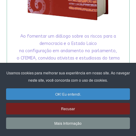
Ao fomentar um diálogo sobre os riscos para a
democracia e o Estado Laico
na configuração em andamento no parlamento,
o CFEMEA, convidou ativistas e estudiosas do tema
para propor reflexões
e possíveis brechas para atuação coletiva, visto
Usamos cookies para melhorar sua experiência em nosso site. Ao navegar
que o debate da laicidade
neste site, você concorda com o uso de cookies.
está intrinsecamente ligado à autonomia sexual
OK! Eu entendi.
das mulheres e tudo o que se refere aos direitos
reprodutivos.
Recusar
CLIQUE E BAIXE O E-BOOK
Mais Informação