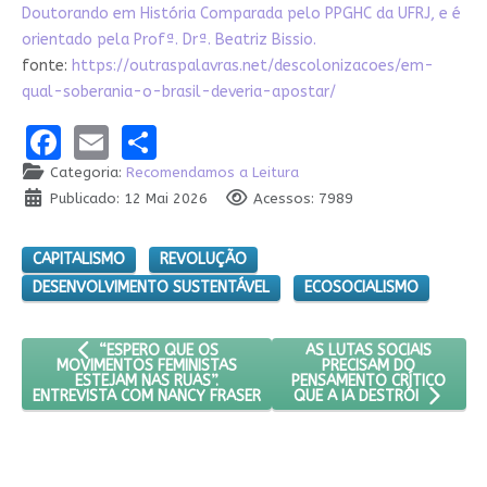
Doutorando em História Comparada pelo PPGHC da UFRJ, e é
orientado pela Profª. Drª. Beatriz Bissio.
fonte:
https://outraspalavras.net/descolonizacoes/em-
qual-soberania-o-brasil-deveria-apostar/
Facebook
Email
Share
Categoria:
Recomendamos a Leitura
Publicado: 12 Mai 2026
Acessos: 7989
CAPITALISMO
REVOLUÇÃO
DESENVOLVIMENTO SUSTENTÁVEL
ECOSOCIALISMO
ARTIGO ANTERIOR: “ESPERO QUE OS MOVIMENTOS FEMINIS
PRÓXIMO ARTIGO: AS LUT
AS LUTAS SOCIAIS
“ESPERO QUE OS
PRECISAM DO
MOVIMENTOS FEMINISTAS
PENSAMENTO CRÍTICO
ESTEJAM NAS RUAS”.
ENTREVISTA COM NANCY FRASER
QUE A IA DESTRÓI