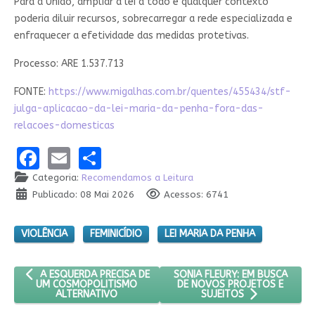
Para a União, ampliar a lei a todo e qualquer contexto
poderia diluir recursos, sobrecarregar a rede especializada e
enfraquecer a efetividade das medidas protetivas.
Processo: ARE 1.537.713
FONTE:
https://www.migalhas.com.br/quentes/455434/stf-
julga-aplicacao-da-lei-maria-da-penha-fora-das-
relacoes-domesticas
Facebook
Email
Share
Categoria:
Recomendamos a Leitura
Publicado: 08 Mai 2026
Acessos: 6741
VIOLÊNCIA
FEMINICÍDIO
LEI MARIA DA PENHA
ARTIGO ANTERIOR: A ESQUERDA PRECISA DE UM COSMOPOLITIS
PRÓXIMO ARTIGO: SONIA FLEU
SONIA FLEURY: EM BUSCA
A ESQUERDA PRECISA DE
DE NOVOS PROJETOS E
UM COSMOPOLITISMO
ALTERNATIVO
SUJEITOS