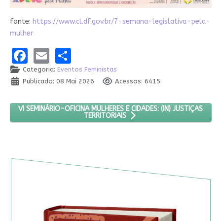
fonte:
https://www.cl.df.gov.br/7-semana-legislativa-pela-
mulher
Facebook
Email
Share
Categoria:
Eventos Feministas
Publicado: 08 Mai 2026
Acessos: 6415
PRÓXIMO ARTIGO: VI SEMINÁRIO-OFICINA MULHERES E CIDADES: (
VI SEMINÁRIO-OFICINA MULHERES E CIDADES: (IN) JUSTIÇAS
TERRITORIAIS