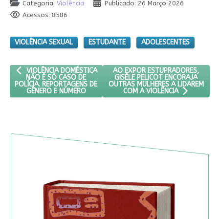
Categoria:
Violência
Publicado: 26 Março 2026
Acessos: 8586
VIOLÊNCIA SEXUAL
ESTUDANTE
ADOLESCENTES
ARTIGO ANTERIOR: VIOLÊNCIA DOMÉSTICA NÃO É SÓ CASO DE P
PRÓXIMO ARTIGO: AO EXPOR EST
AO EXPOR ESTUPRADORES,
VIOLÊNCIA DOMÉSTICA
GISÈLE PELICOT ENCORAJA
NÃO É SÓ CASO DE
OUTRAS MULHERES A LIDAREM
POLÍCIA. REPORTAGENS DE
GÊNERO E NÚMERO
COM A VIOLÊNCIA