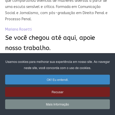
que compartilhou vivências de mulheres diversas a partir de
uma escuta sensível e crítica. Formada em Comunicação
Social e Jornalismo, com pós-graduação em Direito Penal e
Processo Penal.
Mariana Rosetti
Se você chegou até aqui, apoie
nosso trabalho.
Você é fundamental para seguirmos com o nosso trabalho,
Usamos cookies para melhorar sua experiência em nosso site. Ao navegar
produzindo o jornalismo urgente que fazemos, que revela,
neste site, você concorda com o uso de cookies.
com análises, dados e contexto, as questões críticas das
desigualdades de raça e de gênero no país.
OK! Eu entendi.
Somos jornalistas, designers, cientistas de dados e
Recusar
pesquisadoras que produzem informação de qualidade para
embasar discursos de mudança. São muitos padrões e
Mais Informação
estereótipos que precisam ser desnaturalizados.