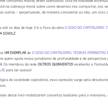
sume contornos muitas vezes silenciosos. Está na rivalidade estimu
stá na cobrança moral sobre como devemos nos comportar, nos ves
s outras – perpetuando, de maneira consciente ou não, um ciclo c
até os dias de hoje. E é o foco da obra
O SEXO DO CAPITALISMO: 
A SCHOLZ
.
ear
UM EXEMPLAR
de
O SEXO DO CAPITALISMO: TEORIAS FEMINISTA
tre quem apoia nosso jornalismo de profundidade e de perspectiva 
H
. Os membros da rede
OUTROS QUINHENTOS
receberão o formulár
.SE
para ter acesso!
gica da sociedade capitalista, essa opressão surge pela desvalori
sos.
eses deste livro mobilizaram conceitos basilares para o marxismo, 