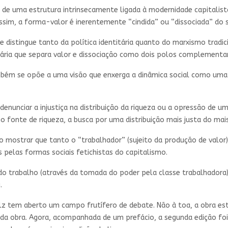
as de uma estrutura intrinsecamente ligada à modernidade capitali
Assim, a forma-valor é inerentemente “cindida” ou “dissociada” do
e distingue tanto da política identitária quanto do marxismo tradici
inária que separa valor e dissociação como dois polos complementa
ambém se opõe a uma visão que enxerga a dinâmica social como uma
a denunciar a injustiça na distribuição da riqueza ou a opressão de 
o fonte de riqueza, a busca por uma distribuição mais justa do mais
 ao mostrar que tanto o “trabalhador” (sujeito da produção de valor
 pelas formas sociais fetichistas do capitalismo.
 do trabalho (através da tomada do poder pela classe trabalhadora
.
z tem aberto um campo frutífero de debate. Não à toa, a obra está
da obra. Agora, acompanhada de um prefácio, a segunda edição fo