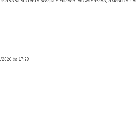
va só se sustenta porque o cuidado, desvalorizado, a viabiliza. C
/2026 às 17:23