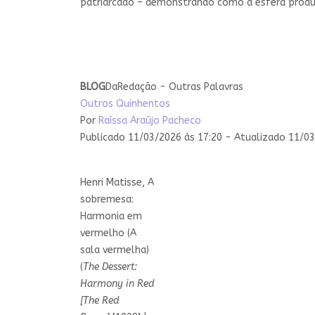
patriarcado – demonstrando como a esfera produti
BLOG
DaRedação - Outras Palavras
Outros Quinhentos
Por
Raíssa Araújo Pacheco
Publicado 11/03/2026 às 17:20 - Atualizado 11/03
Henri Matisse, A
sobremesa:
Harmonia em
vermelho (A
sala vermelha)
(
The Dessert:
Harmony in Red
[The Red