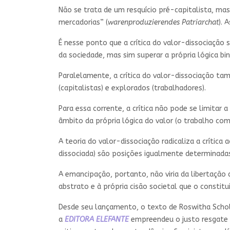
Não se trata de um resquício pré-capitalista, m
mercadorias” (
warenproduzierendes Patriarchat
). 
É nesse ponto que a crítica do valor-dissociação s
da sociedade, mas sim superar a própria lógica b
Paralelamente, a crítica do valor-dissociação t
(capitalistas) e explorados (trabalhadores).
Para essa corrente, a crítica não pode se limitar 
âmbito da própria lógica do valor (o trabalho com
A teoria do valor-dissociação radicaliza a crítica
dissociada) são posições igualmente determinadas
A emancipação, portanto, não viria da libertação
abstrato e à própria cisão societal que o constitui
Desde seu lançamento, o texto de Roswitha Schol
a
EDITORA ELEFANTE
empreendeu o justo resgate 