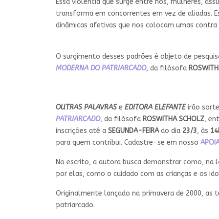
Essa violência que surge entre nós, mulheres, as
transforma em concorrentes em vez de aliadas. E
dinâmicas afetivas que nos colocam umas contra a
O surgimento desses padrões é objeto de pesquisa 
MODERNA DO PATRIARCADO
, da filósofa
ROSWITH
OUTRAS PALAVRAS
e
EDITORA ELEFANTE
irão sort
PATRIARCADO
, da filósofa
ROSWITHA SCHOLZ
, en
inscrições até a
SEGUNDA-FEIRA
do dia
23/3
, às
14
para quem contribui. Cadastre-se em nosso
APOIA
No escrito, a autora busca demonstrar como, na ló
por elas, como o cuidado com as crianças e os ido
Originalmente lançado na primavera de 2000, as t
patriarcado.