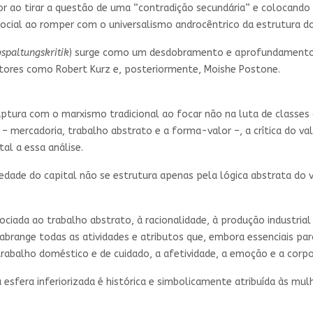
or ao tirar a questão de uma “contradição secundária” e colocando
social ao romper com o universalismo androcêntrico da estrutura d
spaltungskritik
) surge como um desdobramento e aprofundamento da 
utores como Robert Kurz e, posteriormente, Moishe Postone.
ruptura com o marxismo tradicional ao focar não na luta de classes
– mercadoria, trabalho abstrato e a forma-valor –, a crítica do v
l a essa análise.
iedade do capital não se estrutura apenas pela lógica abstrata d
ciada ao trabalho abstrato, à racionalidade, à produção industrial 
 abrange todas as atividades e atributos que, embora essenciais pa
 trabalho doméstico e de cuidado, a afetividade, a emoção e a corpo
esfera inferiorizada é histórica e simbolicamente atribuída às mul