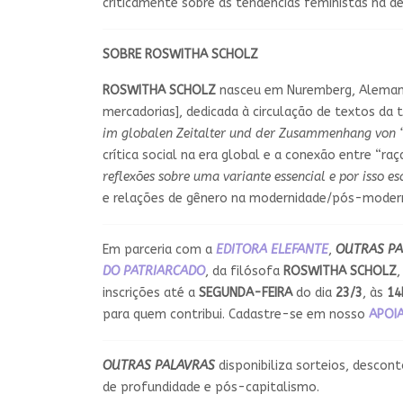
criticamente sobre as tendências feministas na dé
SOBRE ROSWITHA SCHOLZ
ROSWITHA SCHOLZ
nasceu em Nuremberg, Alemanh
mercadorias], dedicada à circulação de textos da te
im globalen Zeitalter und der Zusammenhang von “R
crítica social na era global e a conexão entre “ra
reflexões sobre uma variante essencial e por isso 
e relações de gênero na modernidade/pós-moder
Em parceria com a
EDITORA ELEFANTE
,
OUTRAS PA
DO PATRIARCADO
, da filósofa
ROSWITHA SCHOLZ
,
inscrições até a
SEGUNDA-FEIRA
do dia
23/3
, às
14
para quem contribui. Cadastre-se em nosso
APOIA
OUTRAS PALAVRAS
disponibiliza sorteios, descon
de profundidade e pós-capitalismo.