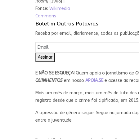
Room]
[1908] |
Fonte:
Wikimedia
Commons
Boletim Outras Palavras
Receba por email, diariamente, todas as publicaçõ
Assinar
E NÃO SE ESQUEÇA!
Quem apoia o jornalismo de
O
QUINHENTOS
em nosso
APOIA.SE
e acesse as rec
Mais um mês de março, mais um mês de luta das mu
registro desde que o crime foi tipificado, em 201
A opressão de gênero segue. Segue na jornada dup
entre a juventude.