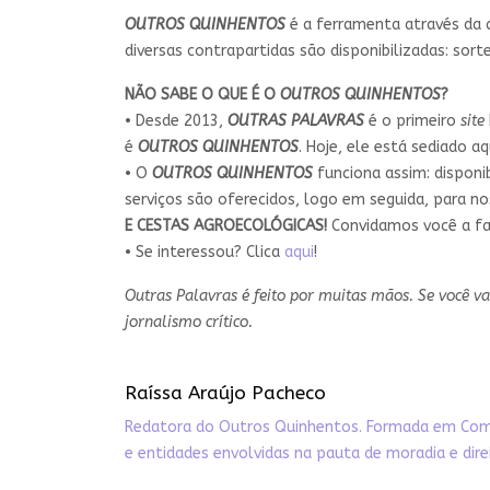
OUTROS QUINHENTOS
é a ferramenta através da q
diversas contrapartidas são disponibilizadas: sor
NÃO SABE O QUE É O
OUTROS QUINHENTOS
?
• Desde 2013,
OUTRAS PALAVRAS
é o primeiro
site
é
OUTROS QUINHENTOS
. Hoje, ele está sediado aq
• O
OUTROS QUINHENTOS
funciona assim: dispon
serviços são oferecidos, logo em seguida, para n
E CESTAS AGROECOLÓGICAS!
Convidamos você a fa
• Se interessou? Clica
aqui
!
Outras Palavras é feito por muitas mãos. Se você v
jornalismo crítico.
Raíssa Araújo Pacheco
Redatora do Outros Quinhentos. Formada em Comun
e entidades envolvidas na pauta de moradia e direi