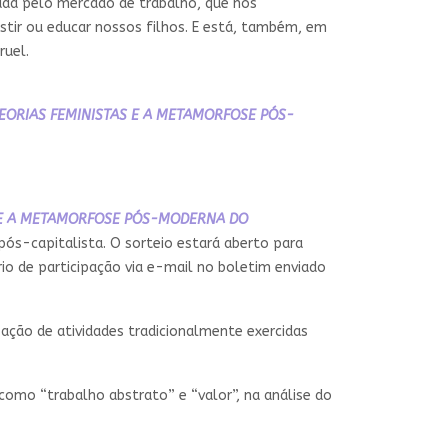
lada pelo mercado de trabalho, que nos
tir ou educar nossos filhos. E está, também, em
ruel.
TEORIAS FEMINISTAS E A METAMORFOSE PÓS-
S E A METAMORFOSE PÓS-MODERNA DO
pós-capitalista. O sorteio estará aberto para
io de participação via e-mail no boletim enviado
zação de atividades tradicionalmente exercidas
como “trabalho abstrato” e “valor”, na análise do