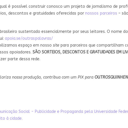
ual é possível construir conosco um projeto de jornalismo de prof
teios, descontos e gratuidades oferecidas por
nossos parceiros
– sã
brasileiro sustentado essencialmente por seus leitores. O nome d
ui:
apoia.se/outraspalavras/
ibilizamos espaço em nosso
site
para parceiros que compartilham c
ossos apoiadores.
SÃO SORTEIOS, DESCONTOS E GRATUIDADES EM LIV
zer parte dessa rede.
aloriza nossa produção, contribua com um PIX para
OUTROSQUINHEN
icação Social - Publicidade e Propaganda pela Universidade Feder
to à cidade.