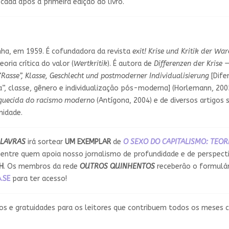
cada após a primeira edição do livro.
a, em 1959. É cofundadora da revista
exit! Krise und Kritik der Wa
oria crítica do valor (
Wertkritik
). É autora de
Differenzen der Krise —
asse”, Klasse, Geschlecht und postmoderner Individualisierung
[Dife
ça”, classe, gênero e individualização pós-moderna] (Horlemann, 200
esquecida do racismo moderno
(Antígona, 2004) e de diversos artigos 
nidade.
LAVRAS
irá sortear
UM EXEMPLAR
de
O SEXO DO CAPITALISMO: TEO
 entre quem apoia nosso jornalismo de profundidade e de perspecti
H
. Os membros da rede
OUTROS QUINHENTOS
receberão o formulár
.SE
para ter acesso!
tos e gratuidades para os leitores que contribuem todos os meses 