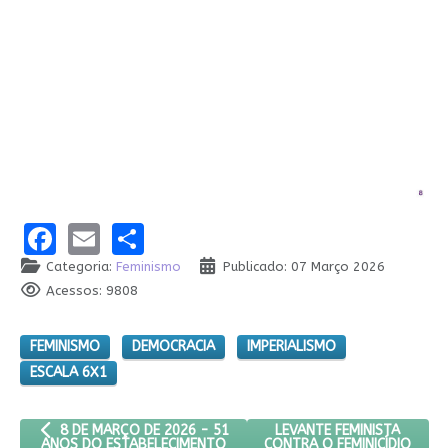
Facebook
Email
Share
Categoria:
Feminismo
Publicado: 07 Março 2026
Acessos: 9808
FEMINISMO
DEMOCRACIA
IMPERIALISMO
ESCALA 6X1
ARTIGO ANTERIOR: 8 DE MARÇO DE 2026 - 51 ANOS DO ESTAB
PRÓXIMO ARTIGO: LEVANTE
LEVANTE FEMINISTA
8 DE MARÇO DE 2026 - 51
CONTRA O FEMINICÍDIO
ANOS DO ESTABELECIMENTO