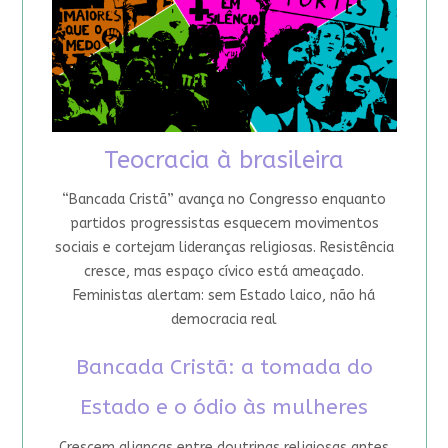
Teocracia à brasileira
“Bancada Cristã” avança no Congresso enquanto
partidos progressistas esquecem movimentos
sociais e cortejam lideranças religiosas. Resistência
cresce, mas espaço cívico está ameaçado.
Feministas alertam: sem Estado laico, não há
democracia real
Bancada Cristã: a tomada do
Estado e o ódio às mulheres
Crescem alianças entre doutrinas religiosas antes