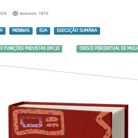
2026
Acessos: 7670
A
MENINAS
EUA
EXECUÇÃO SUMÁRIA
S AGRAVANTES E PUNIÇÕES PREVISTAS EM LEI
PRÓXIMO ARTIGO: CRESCE P
E PUNIÇÕES PREVISTAS EM LEI
CRESCE PERCENTUAL DE MUL