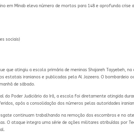
no em Minab eleva número de mortos para 148 e aprofunda crise ap
es sociais)
e que atingiu a escola primária de meninas Shajareh Tayyebeh, na 
os estatais iranianos e publicadas pela Al Jazeera. O bombardeio 
a manhã de sábado.
l do Poder Judiciário do Irã, a escola foi diretamente atingida dur
eridos, após a consolidação dos números pelas autoridades iranian
resgate continuam trabalhando na remoção dos escombros e no aten
. O ataque integra uma série de ações militares atribuídas por Tee
al.