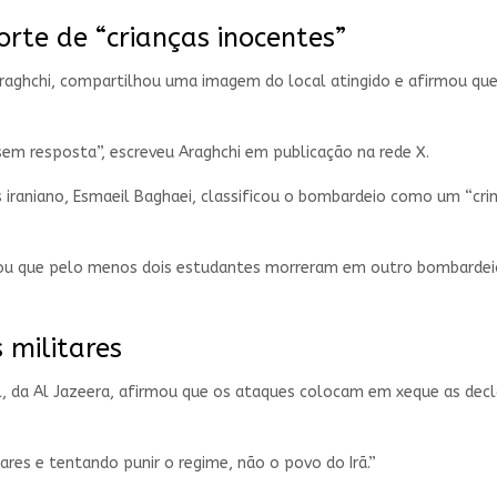
rte de “crianças inocentes”
 Araghchi, compartilhou uma imagem do local atingido e afirmou que
sem resposta”, escreveu Araghchi em publicação na rede X.
s iraniano, Esmaeil Baghaei, classificou o bombardeio como um “cr
ou que pelo menos dois estudantes morreram em outro bombardeio 
 militares
, da Al Jazeera, afirmou que os ataques colocam em xeque as decla
res e tentando punir o regime, não o povo do Irã.”