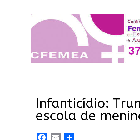
Infanticídio: T
escola de menin
Facebook
Email
Share