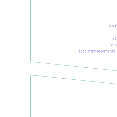
Ao f
o C
e p
está intrinsecamente 