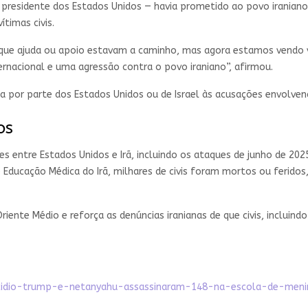
presidente dos Estados Unidos — havia prometido ao povo iraniano
timas civis.
e ajuda ou apoio estavam a caminho, mas agora estamos vendo vítim
ernacional e uma agressão contra o povo iraniano”, afirmou.
 por parte dos Estados Unidos ou de Israel às acusações envolven
os
es entre Estados Unidos e Irã, incluindo os ataques de junho de 20
 Educação Médica do Irã, milhares de civis foram mortos ou feridos,
nte Médio e reforça as denúncias iranianas de que civis, incluindo 
icidio-trump-e-netanyahu-assassinaram-148-na-escola-de-meni