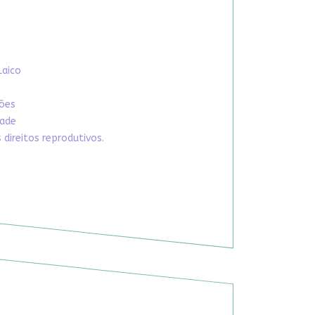
Laico
xões
dade
direitos reprodutivos.