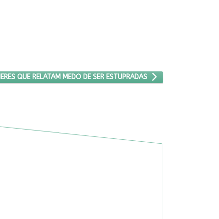
ERCENTUAL DE MULHERES QUE RELATAM MEDO DE SER ESTUPRADAS
HERES QUE RELATAM MEDO DE SER ESTUPRADAS