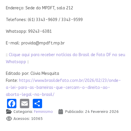
Endereço: Sede do MPDFT, sala 212
Telefones: (61) 3343-9609 / 3343-9599
Whatsapp: 99243-6381
E-mail:
provida@mpdft.mp.br
::
Clique aqui para receber notícias do Brasil de Fato DF no seu
Whatsapp
::
Editado por: Clivia Mesquita
Fonte:
https://www.brasildefato.com.br/2026/02/23/onde-
a-lei-para-as-barreiras-que-cercam-o-direito-ao-
aborto-legal-no-brasil/
Facebook
Email
Share
Categoria:
Feminismo
Publicado: 24 Fevereiro 2026
Acessos: 10365