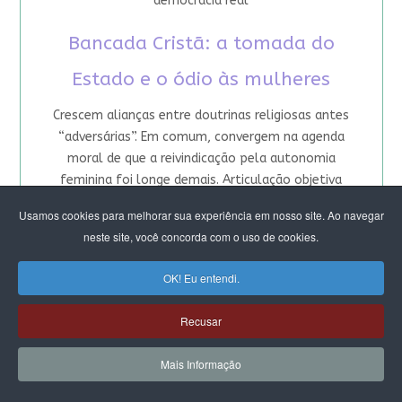
democracia real
Bancada Cristã: a tomada do
Estado e o ódio às mulheres
Crescem alianças entre doutrinas religiosas antes
“adversárias”. Em comum, convergem na agenda
moral de que a reivindicação pela autonomia
feminina foi longe demais. Articulação objetiva
alcançar o Colégio de Líderes do Congresso e o
Usamos cookies para melhorar sua experiência em nosso site. Ao navegar
controle da pauta legislativa
neste site, você concorda com o uso de cookies.
Congresso: Por onde avançam as
OK! Eu entendi.
bancadas religiosas
Recusar
Pauta da “retidão moral” sob mando masculino
aglutina 40% dos parlamentares. É incentivada por
Mais Informação
igrejas fundamentalistas, que avançaram no