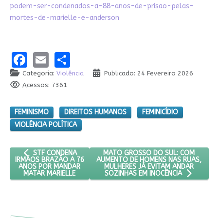
podem-ser-condenados-a-88-anos-de-prisao-pelas-
mortes-de-marielle-e-anderson
Facebook
Email
Share
Categoria:
Violência
Publicado: 24 Fevereiro 2026
Acessos: 7361
FEMINISMO
DIREITOS HUMANOS
FEMINICÍDIO
VIOLÊNCIA POLÍTICA
ARTIGO ANTERIOR: STF CONDENA IRMÃOS BRAZÃO A 76 ANOS
PRÓXIMO ARTIGO: MATO GROSSO DO
MATO GROSSO DO SUL: COM
STF CONDENA
AUMENTO DE HOMENS NAS RUAS,
IRMÃOS BRAZÃO A 76
MULHERES JÁ EVITAM ANDAR
ANOS POR MANDAR
MATAR MARIELLE
SOZINHAS EM INOCÊNCIA