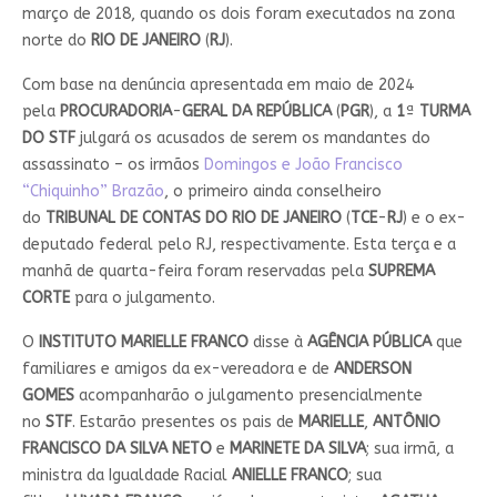
março de 2018, quando os dois foram executados na zona
norte do
RIO DE JANEIRO
(
RJ
).
Com base na denúncia apresentada em maio de 2024
pela
PROCURADORIA
-
GERAL DA
REPÚBLICA
(
PGR
), a
1
ª
TURMA
DO STF
julgará os acusados de serem os mandantes do
assassinato – os irmãos
Domingos e João Francisco
“Chiquinho” Brazão
, o primeiro ainda conselheiro
do
TRIBUNAL DE CONTAS DO RIO DE JANEIRO
(
TCE
-
RJ
) e o ex-
deputado federal pelo RJ, respectivamente. Esta terça e a
manhã de quarta-feira foram reservadas pela
SUPREMA
CORTE
para o julgamento.
O
INSTITUTO MARIELLE FRANCO
disse à
AGÊNCIA PÚBLICA
que
familiares e amigos da ex-vereadora e de
ANDERSON
GOMES
acompanharão o julgamento presencialmente
no
STF
. Estarão presentes os pais de
MARIELLE
,
ANTÔNIO
FRANCISCO DA SILVA NETO
e
MARINETE DA SILVA
; sua irmã, a
ministra da Igualdade Racial
ANIELLE FRANCO
; sua