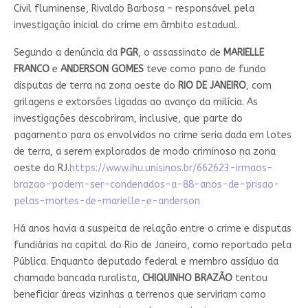
Civil fluminense, Rivaldo Barbosa – responsável pela
investigação inicial do crime em âmbito estadual.
Segundo a denúncia da
PGR
, o assassinato de
MARIELLE
FRANCO
e
ANDERSON GOMES
teve como pano de fundo
disputas de terra na zona oeste do
RIO DE JANEIRO
, com
grilagens e extorsões ligadas ao avanço da milícia. As
investigações descobriram, inclusive, que parte do
pagamento para os envolvidos no crime seria dada em lotes
de terra, a serem explorados de modo criminoso na zona
oeste do RJ.
https://www.ihu.unisinos.br/662623-irmaos-
brazao-podem-ser-condenados-a-88-anos-de-prisao-
pelas-mortes-de-marielle-e-anderson
Há anos havia a suspeita de relação entre o crime e disputas
fundiárias na capital do Rio de Janeiro, como reportado pela
Pública. Enquanto deputado federal e membro assíduo da
chamada bancada ruralista,
CHIQUINHO BRAZÃO
tentou
beneficiar áreas vizinhas a terrenos que serviriam como