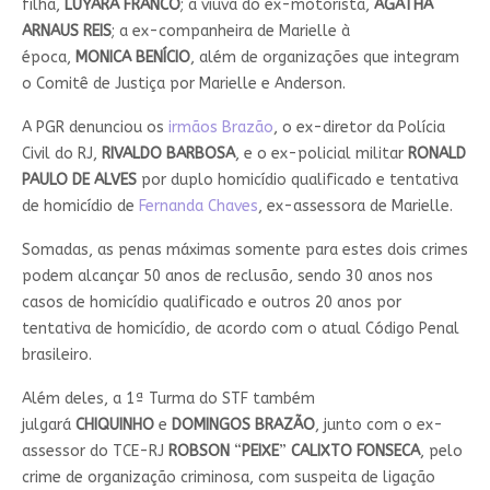
filha,
LUYARA
FRANCO
; a viúva do ex-motorista,
AGATHA
ARNAUS REIS
; a ex-companheira de Marielle à
época,
MONICA
BENÍCIO
, além de organizações que integram
o Comitê de Justiça por Marielle e Anderson.
A PGR denunciou os
irmãos Brazão
, o ex-diretor da Polícia
Civil do RJ,
RIVALDO BARBOSA
, e o ex-policial militar
RONALD
PAULO DE ALVES
por duplo homicídio qualificado e tentativa
de homicídio de
Fernanda Chaves
, ex-assessora de Marielle.
Somadas, as penas máximas somente para estes dois crimes
podem alcançar 50 anos de reclusão, sendo 30 anos nos
casos de homicídio qualificado e outros 20 anos por
tentativa de homicídio, de acordo com o atual Código Penal
brasileiro.
Além deles, a 1ª Turma do STF também
julgará
CHIQUINHO
e
DOMINGOS
BRAZÃO
, junto com o ex-
assessor do TCE-RJ
ROBSON
“
PEIXE
”
CALIXTO
FONSECA
, pelo
crime de organização criminosa, com suspeita de ligação