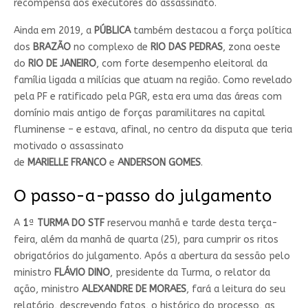
recompensa aos executores do assassinato.
Ainda em 2019, a
PÚBLICA
também destacou a força política
dos
BRAZÃO
no complexo de
RIO DAS PEDRAS
, zona oeste
do
RIO DE JANEIRO
, com forte desempenho eleitoral da
família ligada a milícias que atuam na região. Como revelado
pela PF e ratificado pela PGR, esta era uma das áreas com
domínio mais antigo de forças paramilitares na capital
fluminense – e estava, afinal, no centro da disputa que teria
motivado o assassinato
de
MARIELLE
FRANCO
e
ANDERSON
GOMES
.
O passo-a-passo do julgamento
A
1
ª
TURMA DO STF
reservou manhã e tarde desta terça-
feira, além da manhã de quarta (25), para cumprir os ritos
obrigatórios do julgamento. Após a abertura da sessão pelo
ministro
FLÁVIO
DINO
, presidente da Turma, o relator da
ação, ministro
ALEXANDRE DE
MORAES
, fará a leitura do seu
relatório, descrevendo fatos, o histórico do processo, as