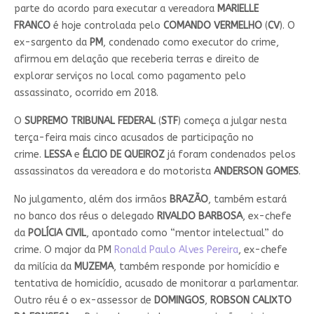
parte do acordo para executar a vereadora
MARIELLE
FRANCO
é hoje controlada pelo
COMANDO VERMELHO
(
CV
). O
ex-sargento da
PM
, condenado como executor do crime,
afirmou em delação que receberia terras e direito de
explorar serviços no local como pagamento pelo
assassinato, ocorrido em 2018.
O
SUPREMO TRIBUNAL FEDERAL
(
STF
) começa a julgar nesta
terça-feira mais cinco acusados de participação no
crime.
LESSA
e
ÉLCIO DE QUEIROZ
já foram condenados pelos
assassinatos da vereadora e do motorista
ANDERSON GOMES
.
No julgamento, além dos irmãos
BRAZÃO
, também estará
no banco dos réus o delegado
RIVALDO BARBOSA
, ex-chefe
da
POLÍCIA CIVIL
, apontado como “mentor intelectual” do
crime. O major da PM
Ronald Paulo Alves Pereira
, ex-chefe
da milícia da
MUZEMA
, também responde por homicídio e
tentativa de homicídio, acusado de monitorar a parlamentar.
Outro réu é o ex-assessor de
DOMINGOS
,
ROBSON CALIXTO