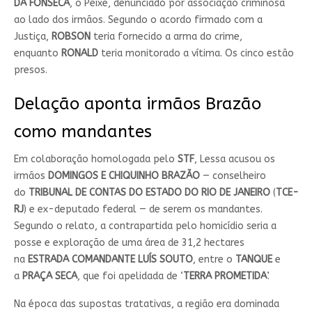
DA FONSECA
, o Peixe, denunciado por associação criminosa
ao lado dos irmãos. Segundo o acordo firmado com a
Justiça,
ROBSON
teria fornecido a arma do crime,
enquanto
RONALD
teria monitorado a vítima. Os cinco estão
presos.
Delação aponta irmãos Brazão
como mandantes
Em colaboração homologada pelo
STF
, Lessa acusou os
irmãos
DOMINGOS E CHIQUINHO BRAZÃO
— conselheiro
do
TRIBUNAL DE CONTAS DO ESTADO DO RIO DE JANEIRO
(
TCE-
RJ
) e ex-deputado federal — de serem os mandantes.
Segundo o relato, a contrapartida pelo homicídio seria a
posse e exploração de uma área de 31,2 hectares
na
ESTRADA COMANDANTE LUÍS SOUTO
, entre o
TANQUE
e
a
PRAÇA SECA
, que foi apelidada de ‘
TERRA PROMETIDA
’.
Na época das supostas tratativas, a região era dominada