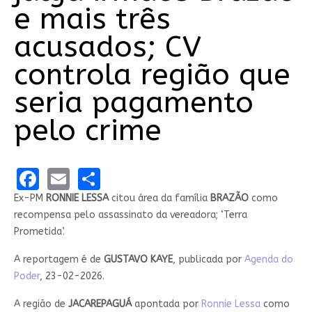
e mais três
acusados; CV
controla região que
seria pagamento
pelo crime
Facebook
Email
Share
Ex-PM
RONNIE LESSA
citou área da família
BRAZÃO
como
recompensa pelo assassinato da vereadora; ‘Terra
Prometida’.
A reportagem é de
GUSTAVO KAYE
, publicada por
Agenda do
Poder
, 23-02-2026.
A região de
JACAREPAGUÁ
apontada por
Ronnie Lessa
como