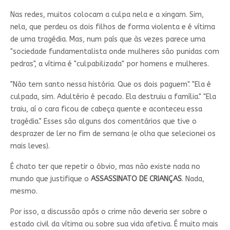
Nas redes, muitos colocam a culpa nela e a xingam. Sim,
nela, que perdeu os dois filhos de forma violenta e é vítima
de uma tragédia. Mas, num país que às vezes parece uma
"sociedade fundamentalista onde mulheres são punidas com
pedras", a vítima é "culpabilizada" por homens e mulheres.
"Não tem santo nessa história. Que os dois paguem". "Ela é
culpada, sim. Adultério é pecado. Ela destruiu a família." "Ela
traiu, aí o cara ficou de cabeça quente e aconteceu essa
tragédia." Esses são alguns dos comentários que tive o
desprazer de ler no fim de semana (e olha que selecionei os
mais leves).
É chato ter que repetir o óbvio, mas não existe nada no
mundo que justifique o
ASSASSINATO DE CRIANÇAS
. Nada,
mesmo.
Por isso, a discussão após o crime não deveria ser sobre o
estado civil da vítima ou sobre sua vida afetiva. É muito mais