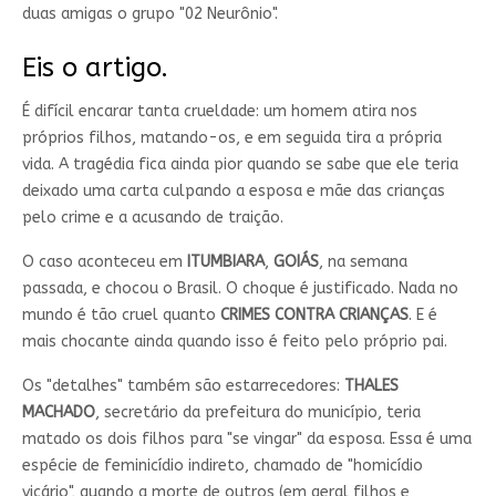
duas amigas o grupo "02 Neurônio".
Eis o artigo.
É difícil encarar tanta crueldade: um homem atira nos
próprios filhos, matando-os, e em seguida tira a própria
vida. A tragédia fica ainda pior quando se sabe que ele teria
deixado uma carta culpando a esposa e mãe das crianças
pelo crime e a acusando de traição.
O caso aconteceu em
ITUMBIARA
,
GOIÁS
, na semana
passada, e chocou o Brasil. O choque é justificado. Nada no
mundo é tão cruel quanto
CRIMES CONTRA CRIANÇAS
. E é
mais chocante ainda quando isso é feito pelo próprio pai.
Os "detalhes" também são estarrecedores:
THALES
MACHADO
, secretário da prefeitura do município, teria
matado os dois filhos para "se vingar" da esposa. Essa é uma
espécie de feminicídio indireto, chamado de "homicídio
vicário", quando a morte de outros (em geral filhos e