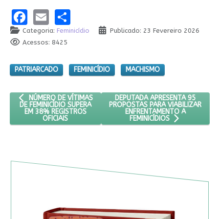
Facebook
Email
Share
Categoria:
Feminicídio
Publicado: 23 Fevereiro 2026
Acessos: 8425
PATRIARCADO
FEMINICÍDIO
MACHISMO
ARTIGO ANTERIOR: NÚMERO DE VÍTIMAS DE FEMINICÍDIO SUPERA
PRÓXIMO ARTIGO: DEPUTADA APR
DEPUTADA APRESENTA 95
NÚMERO DE VÍTIMAS
PROPOSTAS PARA VIABILIZAR
DE FEMINICÍDIO SUPERA
ENFRENTAMENTO A
EM 38% REGISTROS
OFICIAIS
FEMINICÍDIOS