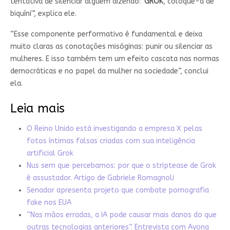
tentativa de silenciar alguém dizendo: '
GROK
, coloque-a de
biquíni'", explica ele.
“Esse componente performativo é fundamental e deixa
muito claras as conotações misóginas: punir ou silenciar as
mulheres. E isso também tem um efeito cascata nas normas
democráticas e no papel da mulher na sociedade”, conclui
ela.
Leia mais
O Reino Unido está investigando a empresa X pelas
fotos íntimas falsas criadas com sua inteligência
artificial Grok
Nus sem que percebamos: por que o striptease de Grok
é assustador. Artigo de Gabriele Romagnoli
Senador apresenta projeto que combate pornografia
fake nos EUA
“Nas mãos erradas, a IA pode causar mais danos do que
outras tecnologias anteriores”. Entrevista com Ayona