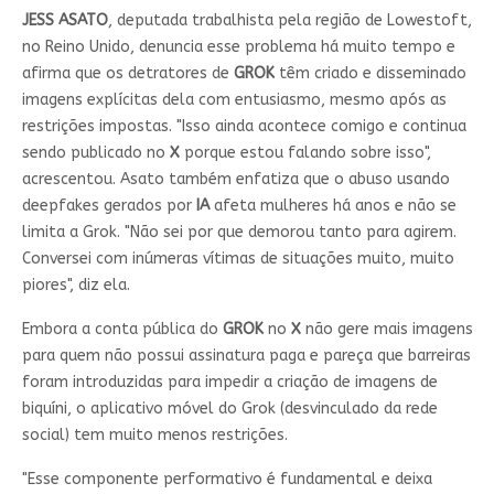
JESS ASATO
, deputada trabalhista pela região de Lowestoft,
no Reino Unido, denuncia esse problema há muito tempo e
afirma que os detratores de
GROK
têm criado e disseminado
imagens explícitas dela com entusiasmo, mesmo após as
restrições impostas. "Isso ainda acontece comigo e continua
sendo publicado no
X
porque estou falando sobre isso",
acrescentou. Asato também enfatiza que o abuso usando
deepfakes gerados por
IA
afeta mulheres há anos e não se
limita a Grok. "Não sei por que demorou tanto para agirem.
Conversei com inúmeras vítimas de situações muito, muito
piores", diz ela.
Embora a conta pública do
GROK
no
X
não gere mais imagens
para quem não possui assinatura paga e pareça que barreiras
foram introduzidas para impedir a criação de imagens de
biquíni, o aplicativo móvel do Grok (desvinculado da rede
social) tem muito menos restrições.
"Esse componente performativo é fundamental e deixa