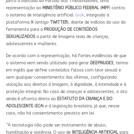
junto à bancada do Partido dos Trabalhadores, uma
representação ao
MINISTÉRIO PÚBLICO FEDERAL
(
MPF
) contra
o sistema de inteligência artificial
Grok
, integrado à
plataforma
X
(antigo
TWITTER
), diante de indícios do uso da
ferramenta para a
PRODUÇÃO DE CONTEÚDOS
SEXUALIZADOS
a partir de imagens reais de crianças,
adolescentes e mulheres.
De acordo com a representação, há fortes evidências de que
o sistema vem sendo utilizado para gerar
DEEPNUDES
, termo
em inglês que define conteúdos falsos com teor sexual e
sem qualquer consentimento das vítimas, configurando
violação aos direitos à imagem, à dignidade, à intimidade e à
proteção integral. No caso de crianças e adolescentes, o ato
ainda é afronta direta ao
ESTATUTO DA CRIANÇA E DO
ADOLESCENTE
(
ECA
) e à legislação brasileira, já que, nesse
caso, não há consentimento previsto em lei.
“A tecnologia não pode ser instrumento de abuso,
humilhação e violência. O uso de
INTELIGÊNCIA ARTIFICIAL
para