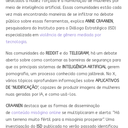
dedicados à nudez forçada e à humilhação de mulheres por
meio de inteligência artificial. Essas comunidades estão cada
vez mais encontrando maneiras de se infiltrar no debate
público sobre essas ferramentas, explica
ANNE CRAANEN
,
pesquisadora do Instituto para o Diálogo Estratégico (ISD)
especializada em
violência de gênero mediada por
tecnologia
.
Nas comunidades do
REDDIT
e do
TELEGRAM
, há um debate
aberto sobre como contornar as barreiras de segurança para
que os principais sistemas de
INTELIGÊNCIA ARTIFICIAL
gerem
pornografia, um processo conhecido como jailbreak. No X,
vários tópicos aprofundam informações sobre
APLICATIVOS
DE
"
NUDIFICAÇÃO
", capazes de produzir imagens de mulheres
nuas geradas por IA, e como usá-los.
CRAANEN
destaca que as formas de disseminação
de
conteúdo misógino online
se multiplicaram e alerta: “Há
um terreno muito fértil para a misoginia prosperar”. Uma
investigação do
ISD
publicada no verão passado identificou