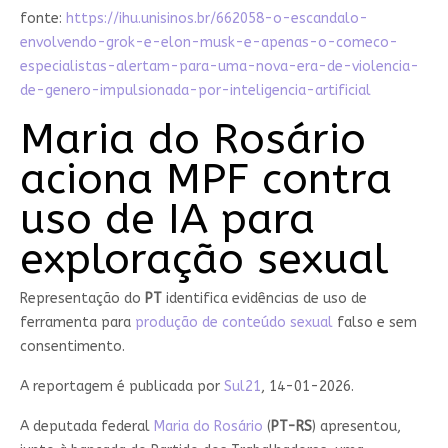
fonte:
https://ihu.unisinos.br/662058-o-escandalo-
envolvendo-grok-e-elon-musk-e-apenas-o-comeco-
especialistas-alertam-para-uma-nova-era-de-violencia-
de-genero-impulsionada-por-inteligencia-artificial
Maria do Rosário
aciona MPF contra
uso de IA para
exploração sexual
Representação do
PT
identifica evidências de uso de
ferramenta para
produção de conteúdo sexual
falso e sem
consentimento.
A reportagem é publicada por
Sul21
, 14-01-2026.
A deputada federal
Maria do Rosário
(
PT-RS
) apresentou,