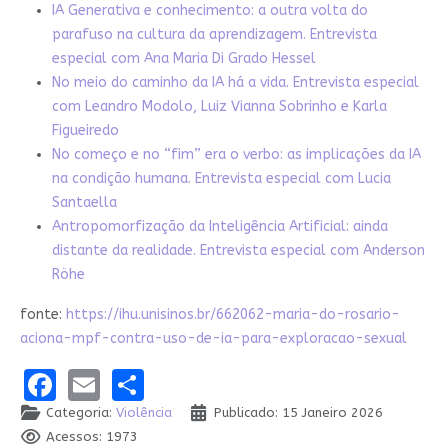
IA Generativa e conhecimento: a outra volta do
parafuso na cultura da aprendizagem. Entrevista
especial com Ana Maria Di Grado Hessel
No meio do caminho da IA há a vida. Entrevista especial
com Leandro Modolo, Luiz Vianna Sobrinho e Karla
Figueiredo
No começo e no “fim” era o verbo: as implicações da IA
na condição humana. Entrevista especial com Lucia
Santaella
Antropomorfização da Inteligência Artificial: ainda
distante da realidade. Entrevista especial com Anderson
Röhe
fonte:
https://ihu.unisinos.br/662062-maria-do-rosario-
aciona-mpf-contra-uso-de-ia-para-exploracao-sexual
Facebook
Email
Share
Categoria:
Violência
Publicado: 15 Janeiro 2026
Acessos: 1973