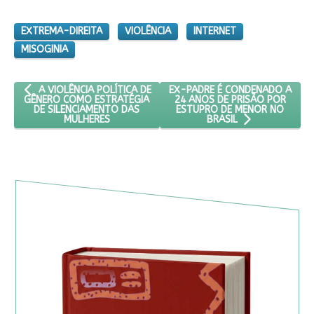
EXTREMA-DIREITA
VIOLÊNCIA
INTERNET
MISOGINIA
ARTIGO ANTERIOR: A VIOLÊNCIA POLÍTICA DE GÊNERO COMO ES
PRÓXIMO ARTIGO: EX-PADRE É 
EX-PADRE É CONDENADO A
A VIOLÊNCIA POLÍTICA DE
24 ANOS DE PRISÃO POR
GÊNERO COMO ESTRATÉGIA
ESTUPRO DE MENOR NO
DE SILENCIAMENTO DAS
MULHERES
BRASIL