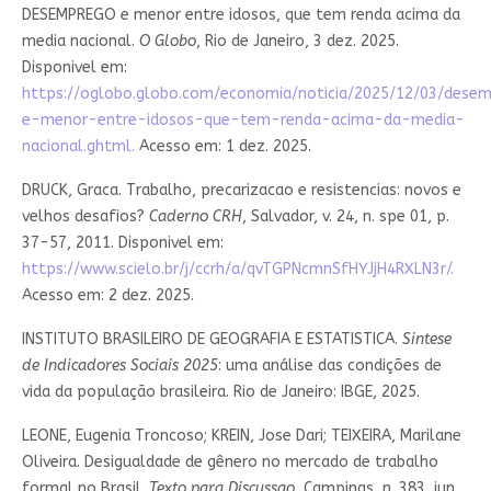
DESEMPREGO e menor entre idosos, que tem renda acima da
media nacional.
O Globo
, Rio de Janeiro, 3 dez. 2025.
Disponivel em:
https://oglobo.globo.com/economia/noticia/2025/12/03/dese
e-menor-entre-idosos-que-tem-renda-acima-da-media-
nacional.ghtml.
Acesso em: 1 dez. 2025.
DRUCK, Graca. Trabalho, precarizacao e resistencias: novos e
velhos desafios?
Caderno CRH
, Salvador, v. 24, n. spe 01, p.
37-57, 2011. Disponivel em:
https://www.scielo.br/j/ccrh/a/qvTGPNcmnSfHYJjH4RXLN3r/.
Acesso em: 2 dez. 2025.
INSTITUTO BRASILEIRO DE GEOGRAFIA E ESTATISTICA.
Sintese
de Indicadores Sociais 2025
: uma análise das condições de
vida da população brasileira. Rio de Janeiro: IBGE, 2025.
LEONE, Eugenia Troncoso; KREIN, Jose Dari; TEIXEIRA, Marilane
Oliveira. Desigualdade de gênero no mercado de trabalho
formal no Brasil.
Texto para Discussao
, Campinas, n. 383, jun.