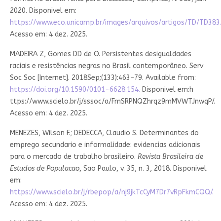
2020. Disponivel em:
https://www.eco.unicamp.br/images/arquivos/artigos/TD/TD383.
Acesso em: 4 dez. 2025.
MADEIRA Z, Gomes DD de O. Persistentes desigualdades
raciais e resistências negras no Brasil contemporâneo. Serv
Soc Soc [Internet]. 2018Sep;(133):463–79. Available from:
https://doi.org/10.1590/0101-6628.154.
Disponivel em:h
ttps://www.scielo.br/j/sssoc/a/FmSRPNQZhrqz9mMVWTJnwqP/.
Acesso em: 4 dez. 2025.
MENEZES, Wilson F.; DEDECCA, Claudio S. Determinantes do
emprego secundario e informalidade: evidencias adicionais
para o mercado de trabalho brasileiro.
Revista Brasileira de
Estudos de Populacao
, Sao Paulo, v. 35, n. 3, 2018. Disponivel
em:
https://www.scielo.br/j/rbepop/a/nj9jkTcCyM7Dr7vRpFkmCQQ/.
Acesso em: 4 dez. 2025.