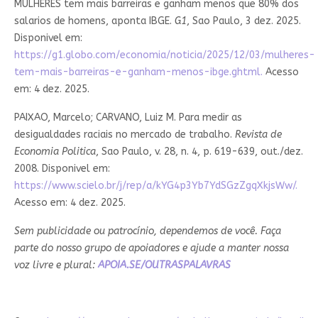
MULHERES tem mais barreiras e ganham menos que 80% dos
salarios de homens, aponta IBGE.
G1
, Sao Paulo, 3 dez. 2025.
Disponivel em:
https://g1.globo.com/economia/noticia/2025/12/03/mulheres-
tem-mais-barreiras-e-ganham-menos-ibge.ghtml.
Acesso
em: 4 dez. 2025.
PAIXAO, Marcelo; CARVANO, Luiz M. Para medir as
desigualdades raciais no mercado de trabalho.
Revista de
Economia Politica
, Sao Paulo, v. 28, n. 4, p. 619-639, out./dez.
2008. Disponivel em:
https://www.scielo.br/j/rep/a/kYG4p3Yb7YdSGzZgqXkjsWw/.
Acesso em: 4 dez. 2025.
Sem publicidade ou patrocínio, dependemos de você. Faça
parte do nosso grupo de apoiadores e ajude a manter nossa
voz livre e plural:
APOIA.SE/OUTRASPALAVRAS