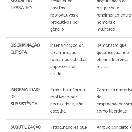
SEXUAL DO
desigual de
disparidades de
TRABALHO
tarefas
ocupação e
reprodutivas e
rendimento entre
produtivas por
homens e
gênero
mulheres
DISCRIMINAÇÃO
Intensificação da
Demonstra que
ELITISTA
discriminação
qualificação não
racial nos estratos
elimina barreiras
superiores de
raciais
renda
INFORMALIDADE
Trabalho informal
Contesta narrativ
DE
motivado por
do
SUBSISTÊNCIA
necessidade, não
empreendedoris
escolha
como liberdade
SUBUTILIZAÇÃO
Trabalhadores que
Amplia conceito 