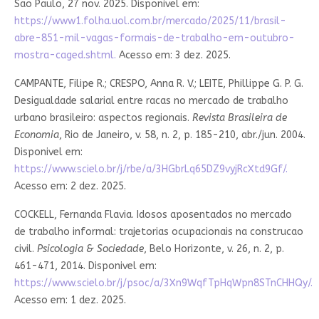
Sao Paulo, 27 nov. 2025. Disponivel em:
https://www1.folha.uol.com.br/mercado/2025/11/brasil-
abre-851-mil-vagas-formais-de-trabalho-em-outubro-
mostra-caged.shtml.
Acesso em: 3 dez. 2025.
CAMPANTE, Filipe R.; CRESPO, Anna R. V.; LEITE, Phillippe G. P. G.
Desigualdade salarial entre racas no mercado de trabalho
urbano brasileiro: aspectos regionais.
Revista Brasileira de
Economia
, Rio de Janeiro, v. 58, n. 2, p. 185-210, abr./jun. 2004.
Disponivel em:
https://www.scielo.br/j/rbe/a/3HGbrLq65DZ9vyjRcXtd9Gf/.
Acesso em: 2 dez. 2025.
COCKELL, Fernanda Flavia. Idosos aposentados no mercado
de trabalho informal: trajetorias ocupacionais na construcao
civil.
Psicologia & Sociedade
, Belo Horizonte, v. 26, n. 2, p.
461-471, 2014. Disponivel em:
https://www.scielo.br/j/psoc/a/3Xn9WqfTpHqWpn8STnCHHQy/.
Acesso em: 1 dez. 2025.