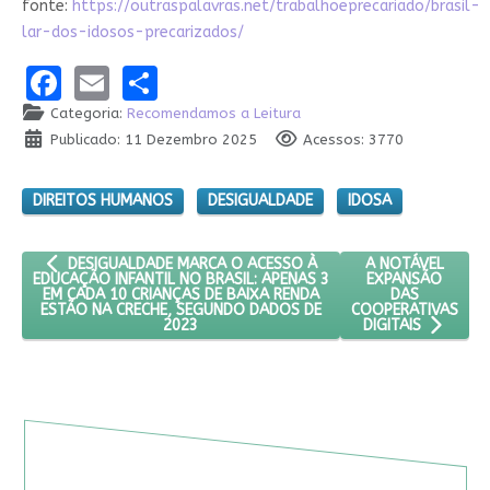
fonte:
https://outraspalavras.net/trabalhoeprecariado/brasil-
lar-dos-idosos-precarizados/
Facebook
Email
Share
Categoria:
Recomendamos a Leitura
Publicado: 11 Dezembro 2025
Acessos: 3770
DIREITOS HUMANOS
DESIGUALDADE
IDOSA
ARTIGO ANTERIOR: DESIGUALDADE MARCA O ACESSO À EDUCAÇÃ
PRÓXIMO ARTIGO:
A NOTÁVEL
DESIGUALDADE MARCA O ACESSO À
EXPANSÃO
EDUCAÇÃO INFANTIL NO BRASIL: APENAS 3
DAS
EM CADA 10 CRIANÇAS DE BAIXA RENDA
COOPERATIVAS
ESTÃO NA CRECHE, SEGUNDO DADOS DE
2023
DIGITAIS