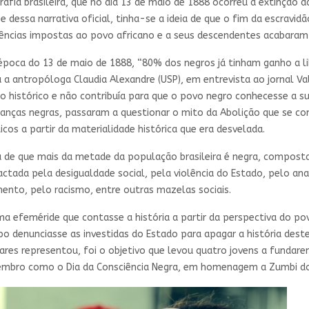
afia brasileira, que no dia 13 de maio de 1888 ocorreu a extinção d
e dessa narrativa oficial, tinha-se a ideia de que o fim da escravi
lências impostas ao povo africano e a seus descendentes acabaram 
poca do 13 de maio de 1888, “80% dos negros já tinham ganho a li
u a antropóloga Claudia Alexandre (USP), em entrevista ao jornal Va
o histórico e não contribuía para que o povo negro conhecesse a su
ideranças negras, passaram a questionar o mito da Abolição que se c
icos a partir da materialidade histórica que era desvelada.
 de que mais da metade da população brasileira é negra, composta
ctada pela desigualdade social, pela violência do Estado, pelo ana
ento, pelo racismo, entre outras mazelas sociais.
ma efeméride que contasse a história a partir da perspectiva do pov
o denunciasse as investidas do Estado para apagar a história dest
ares representou, foi o objetivo que levou quatro jovens a fundar
 novembro como o Dia da Consciência Negra, em homenagem a Zumbi