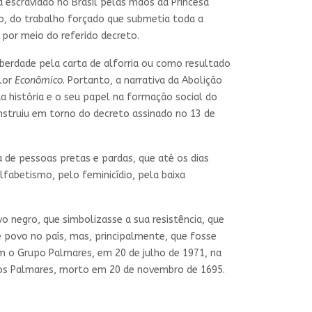
a escravidão no Brasil pelas mãos da Princesa
dão, do trabalho forçado que submetia toda a
por meio do referido decreto.
berdade pela carta de alforria ou como resultado
lor
Econômico
. Portanto, a narrativa da Abolição
a história e o seu papel na formação social do
onstruiu em torno do decreto assinado no 13 de
 de pessoas pretas e pardas, que até os dias
lfabetismo, pelo feminicídio, pela baixa
o negro, que simbolizasse a sua resistência, que
e povo no país, mas, principalmente, que fosse
em o Grupo Palmares, em 20 de julho de 1971, na
 dos Palmares, morto em 20 de novembro de 1695.