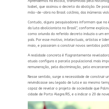
Aprendemos na escola, transmitida pela historiogr
Isabel, que assinou o decreto da abolição. De poss
mão-de-obra no Brasil colônia, das inúmeras vio
Contudo, alguns pesquisadores informam que na é
da luta abolicionista no Brasil”, conforme explico
como oriunda do referido decreto induzia a um err
país. Por esse motivo, intelectuais, artistas e l
maio, e passaram a construir novos sentidos polít
A realidade concreta é flagrantemente reveladora
atuais configura a parcela populacional mais impa
remuneração, pela discriminação, pelo encarceram
Nesse sentido, surge a necessidade de construir u
reivindicasse seu legado de luta e ao mesmo temp
capaz de revelar o projeto de sociedade que Palm
cidade de Porto Alegre/RS, e a indicar o 20 de