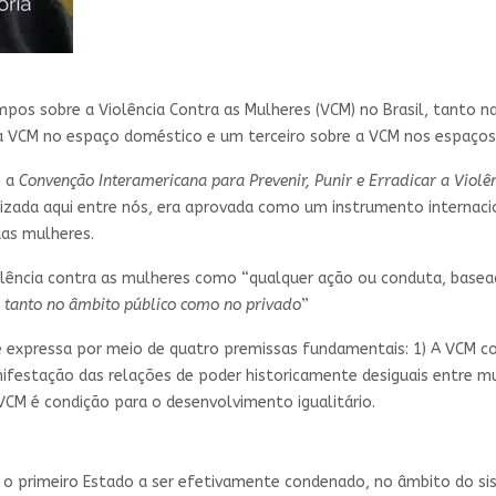
os sobre a Violência Contra as Mulheres (VCM) no Brasil, tanto na
VCM no espaço doméstico e um terceiro sobre a VCM nos espaços p
, a
Convenção Interamericana para Prevenir, Punir e Erradicar a Violê
lizada aqui entre nós, era aprovada como um instrumento internaci
as mulheres.
iolência contra as mulheres como “qualquer ação ou conduta, base
,
tanto no âmbito público como no privado
”
e expressa por meio de quatro premissas fundamentais: 1) A VCM co
festação das relações de poder historicamente desiguais entre m
 VCM é condição para o desenvolvimento igualitário.
e o primeiro Estado a ser efetivamente condenado, no âmbito do si