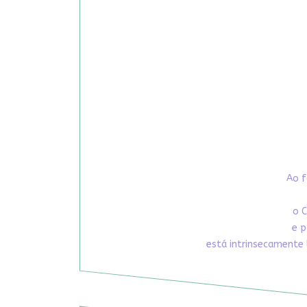
Ao f
o C
e p
está intrinsecamente 