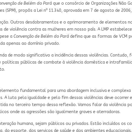
onvenção de Belém do Pará
que o consórcio de Organizações Não Go
o
es (SPM), propôs a Lei n
11.340, aprovada em 7 de agosto de 2006, a
enção. Outros desdobramentos e o aprimoramento de elementos no
de violência contra as mulheres em nosso país. A LMP estabeleceu
 pese a
Convenção de Belém do Pará
defina que as formas de VCM p
cada apenas ao domínio privado.
nda de modo significativo a incidência dessas violências. Contudo, 
e políticas públicas de combate à violência doméstica e intrafamil
to.
um elemento fundamental para uma abordagem inclusiva e complexa d
s. A luta pela igualdade e pelo fim dessas violências deve ocorre
tida no terceiro tempo dessa reflexão. Vamos falar da violência po
licos onde as agressões são igualmente graves e aterradoras.
teração humana, sejam públicos ou privados. Estão incluídos os c
tica, do esporte, dos serviços de saúde e dos ambientes educaciona