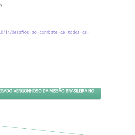
MG
5/10/14/desafios-ao-combate-de-todas-as-
 SOLDADOS SÃO LEGADO VERGONHOSO DA MISSÃO BRASILEIRA NO HA
EGADO VERGONHOSO DA MISSÃO BRASILEIRA NO