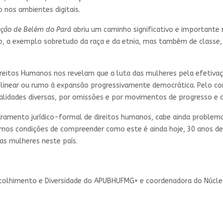
o nos ambientes digitais.
ção de Belém do Pará
abriu um caminho significativo e importante n
o, a exemplo sobretudo da raça e da etnia, mas também de classe, 
reitos Humanos nos revelam que a luta das mulheres pela efetiva
 linear ou rumo à expansão progressivamente democrática. Pelo con
alidades diversas, por omissões e por movimentos de progresso e d
amento jurídico-formal de direitos humanos, cabe ainda problemati
amos condições de compreender como este é ainda hoje, 30 anos d
as mulheres neste país.
 Acolhimento e Diversidade do APUBHUFMG+ e coordenadora do Núcle