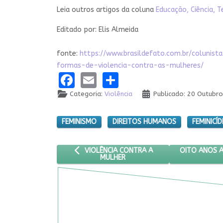
Leia outros artigos da coluna
Educação, Ciência, 
Editado por: Elis Almeida
fonte:
https://www.brasildefato.com.br/coluni
formas-de-violencia-contra-as-mulheres/
Facebook
Email
Share
Categoria:
Violência
Publicado: 20 Outubr
FEMINISMO
DIREITOS HUMANOS
FEMINICÍD
ARTIGO ANTERIOR: VIOLÊNCIA CONTRA A MULH
PRÓXIMO ART
OITO ANOS A
VIOLÊNCIA CONTRA A
MULHER