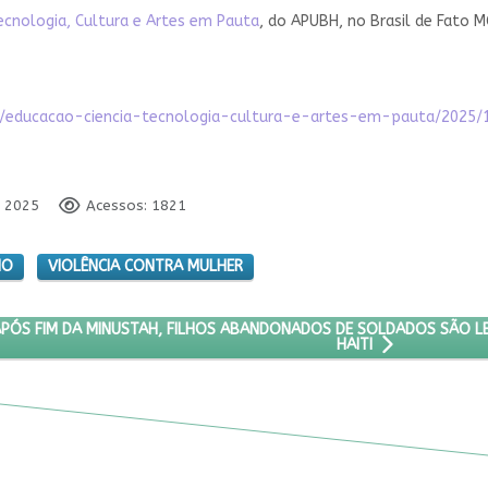
Tecnologia, Cultura e Artes em Pauta
, do APUBH, no Brasil de Fato 
sta/educacao-ciencia-tecnologia-cultura-e-artes-em-pauta/202
o 2025
Acessos: 1821
IO
VIOLÊNCIA CONTRA MULHER
ER
IGO: OITO ANOS APÓS FIM DA MINUSTAH, FILHOS ABANDONADOS DE
PÓS FIM DA MINUSTAH, FILHOS ABANDONADOS DE SOLDADOS SÃO L
HAITI