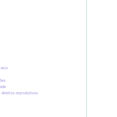
Laico
xões
dade
direitos reprodutivos.