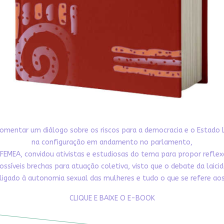
omentar um diálogo sobre os riscos para a democracia e o Estado 
na configuração em andamento no parlamento,
FEMEA, convidou ativistas e estudiosas do tema para propor refle
ossíveis brechas para atuação coletiva, visto que o debate da laici
ligado à autonomia sexual das mulheres e tudo o que se refere aos 
CLIQUE E BAIXE O E-BOOK