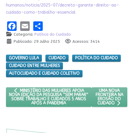
humanos/noticia/2025-07/decreto-garante-direito-ao-
cuidado-como-trabalho-essencial
Facebook
Email
Share
Categoria:
Política do Cuidado
Publicado: 29 Julho 2025
Acessos: 3414
GOVERNO LULA
CUIDADO
POLÍTICA DO CUIDADO
CUIDADO ENTRE MULHERES
AUTOCUIDADO E CUIDADO COLETIVO
ARTIGO ANTERIOR: MINISTÉRIO DAS MULHERES APOIA NOVA E
PRÓXIMO ARTIGO
UMA NOVA
MINISTÉRIO DAS MULHERES APOIA
FRONTEIRA NA
NOVA EDIÇÃO DA PESQUISA “SEM PARAR”
EROSÃO DO
SOBRE TRABALHO E CUIDADOS 5 ANOS
APÓS A PANDEMIA
CUIDADO