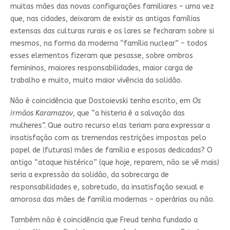
muitas mães das novas configurações familiares – uma vez
que, nas cidades, deixaram de existir as antigas famílias
extensas das culturas rurais e os lares se fecharam sobre si
mesmos, na forma da moderna “família nuclear” – todos
esses elementos fizeram que pesasse, sobre ombros
femininos, maiores responsabilidades, maior carga de
trabalho e muito, muito maior vivência da solidão.
Não é coincidência que Dostoievski tenha escrito, em
Os
irmãos Karamazov
, que “a histeria é a salvação das
mulheres”. Que outro recurso elas teriam para expressar a
insatisfação com as tremendas restrições impostas pelo
papel de (futuras) mães de família e esposas dedicadas? O
antigo “ataque histérico” (que hoje, reparem, não se vê mais)
seria a expressão da solidão, da sobrecarga de
responsabilidades e, sobretudo, da insatisfação sexual e
amorosa das mães de família modernas – operárias ou não.
Também não é coincidência que Freud tenha fundado a