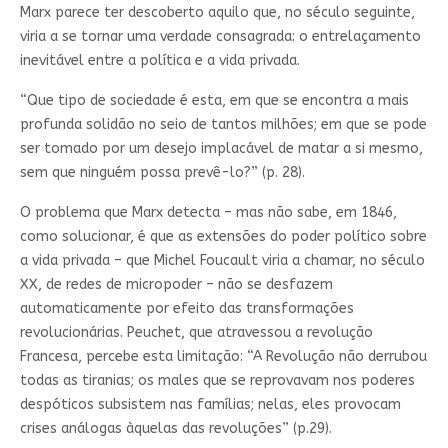
Marx parece ter descoberto aquilo que, no século seguinte,
viria a se tornar uma verdade consagrada: o entrelaçamento
inevitável entre a política e a vida privada.
“Que tipo de sociedade é esta, em que se encontra a mais
profunda solidão no seio de tantos milhões; em que se pode
ser tomado por um desejo implacável de matar a si mesmo,
sem que ninguém possa prevê-lo?” (p. 28).
O problema que Marx detecta – mas não sabe, em 1846,
como solucionar, é que as extensões do poder político sobre
a vida privada – que Michel Foucault viria a chamar, no século
XX, de redes de micropoder – não se desfazem
automaticamente por efeito das transformações
revolucionárias. Peuchet, que atravessou a revolução
Francesa, percebe esta limitação: “A Revolução não derrubou
todas as tiranias; os males que se reprovavam nos poderes
despóticos subsistem nas famílias; nelas, eles provocam
crises análogas àquelas das revoluções” (p.29).