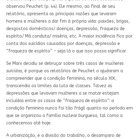
observou Peuchet (p. 44). Ele mesmo, ao final de seu
relatório, apresenta as principais razões que levaram
homens e mulheres a dar fim à própria vida: paixões, brigas,
desgostos domésticos/ doenças, depressão, fraqueza de
espírito/ Má conduta/ miséria, etc. A maior incidência fica por
conta dos suicídios causados por doenças, depressão e
“fraqueza de espírito” – seja lá o que isso possa significar.
Se Marx decidiu se debruçar sobre três casos de
mulheres
suicidas
, é porque os relatórios de Peuchet o ajudaram a
compreender que a condição feminina, no século XIX,
transcendia os limites da luta de classes. Talvez as
depressões que levavam mulheres a se matar estejam
incluídas entre os casos de “fraqueza de espírito”: a
condição feminina nunca foi tão frágil quanto no período em
que se organizou a família nuclear burguesa, tal como a
conhecemos até hoje.
A urbanização, e a divisão do trabalho, o desamparo de