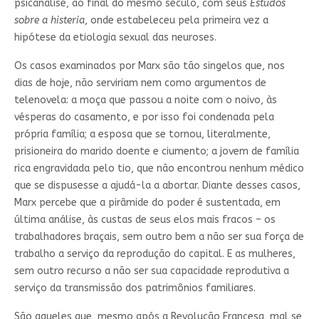
psicanálise, ao final do mesmo século, com seus
Estudos
sobre a histeria
, onde estabeleceu pela primeira vez a
hipótese da etiologia sexual das neuroses.
Os casos examinados por Marx são tão singelos que, nos
dias de hoje, não serviriam nem como argumentos de
telenovela: a moça que passou a noite com o noivo, às
vésperas do casamento, e por isso foi condenada pela
própria família; a esposa que se tornou, literalmente,
prisioneira do marido doente e ciumento; a jovem de família
rica engravidada pelo tio, que não encontrou nenhum médico
que se dispusesse a ajudá-la a abortar. Diante desses casos,
Marx percebe que a pirâmide do poder é sustentada, em
última análise, às custas de seus elos mais fracos – os
trabalhadores braçais, sem outro bem a não ser sua força de
trabalho a serviço da reprodução do capital. E as mulheres,
sem outro recurso a não ser sua capacidade reprodutiva a
serviço da transmissão dos patrimônios familiares.
São aqueles que, mesmo após a Revolução Francesa, mal se