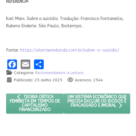
REFERÊNCIA
Karl Marx.
Sobre o suicídio
. Tradução: Francisco Fontanella,
Rubens Enderle. São Paulo, Boitempo.
fonte:
https://aterraeredonda.com.br/sobre-o-suicidio/
Facebook
Email
Share
Categoria:
Recomendamos a Leitura
Publicado: 25 Junho 2025
Acessos: 2544
ARTIGO ANTERIOR: TEORIA CRÍTICA FEMINISTA EM TEMPOS DE
PRÓXIMO ARTIGO: UM SISTEMA EC
UM SISTEMA ECONÔMICO QUE
TEORIA CRÍTICA
PRECISA EXCLUIR OS IDOSOS É
FEMINISTA EM TEMPOS DE
CAPITALISMO
FRACASSADO E IMORAL
FINANCEIRIZADO