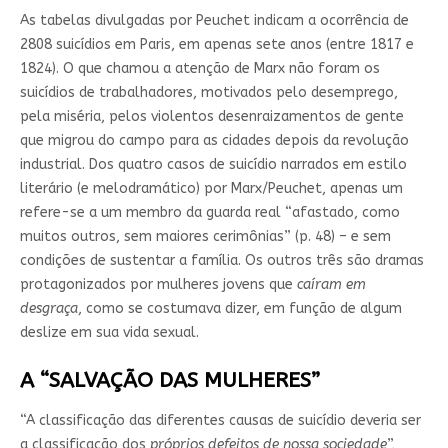
As tabelas divulgadas por Peuchet indicam a ocorrência de
2808 suicídios em Paris, em apenas sete anos (entre 1817 e
1824). O que chamou a atenção de Marx não foram os
suicídios de trabalhadores, motivados pelo desemprego,
pela miséria, pelos violentos desenraizamentos de gente
que migrou do campo para as cidades depois da revolução
industrial. Dos quatro casos de suicídio narrados em estilo
literário (e melodramático) por Marx/Peuchet, apenas um
refere-se a um membro da guarda real “afastado, como
muitos outros, sem maiores cerimônias” (p. 48) – e sem
condições de sustentar a família. Os outros três são dramas
protagonizados por mulheres jovens que
caíram em
desgraça
, como se costumava dizer, em função de algum
deslize em sua vida sexual.
A
“SALVAÇÃO DAS MULHERES”
“A classificação das diferentes causas de suicídio deveria ser
a classificação dos
próprios defeitos de nossa sociedade
”,