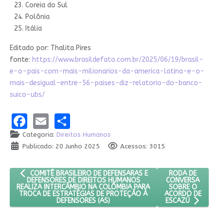
Coreia do Sul
Polônia
Itália
Editado por: Thalita Pires
fonte:
https://www.brasildefato.com.br/2025/06/19/brasil-
e-o-pais-com-mais-milionarios-da-america-latina-e-o-
mais-desigual-entre-56-paises-diz-relatorio-do-banco-
suico-ubs/
Facebook
Email
Share
Categoria:
Direitos Humanos
Publicado: 20 Junho 2025
Acessos: 3015
ARTIGO ANTERIOR: COMITÊ BRASILEIRO DE DEFENSARAS E DEF
PRÓXIMO ARTI
RODA DE
COMITÊ BRASILEIRO DE DEFENSARAS E
CONVERSA
DEFENSORES DE DIREITOS HUMANOS
SOBRE O
REALIZA INTERCÂMBIO NA COLÔMBIA PARA
ACORDO DE
TROCA DE ESTRATÉGIAS DE PROTEÇÃO À
DEFENSORES (AS)
ESCAZÚ