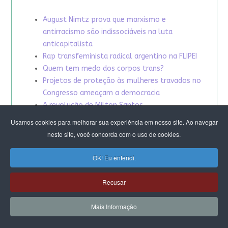
August Nimtz prova que marxismo e
antirracismo são indissociáveis na luta
anticapitalista
Rap transfeminista radical argentino na FLIPEI
Quem tem medo dos corpos trans?
Projetos de proteção às mulheres travados no
Congresso ameaçam a democracia
A revolução de Milton Santos
Usamos cookies para melhorar sua experiência em nosso site. Ao navegar
neste site, você concorda com o uso de cookies.
OK! Eu entendi.
Recusar
Mais Informação