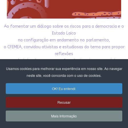
Ao fomentar um diálogo sobre os riscos para a democracia e o
Estado Laico
na configuração em andamento no parlamento,
o CFEMEA, convidou ativistas e estudiosas do tema para propor
reflexões
e possíveis brechas para atuação coletiva, visto que o debate
da laicidade
Usamos cookies para melhorar sua experiência em nosso site. Ao navegar
está intrinsecamente ligado à autonomia sexual das mulheres
neste site, você concorda com o uso de cookies.
e tudo o que se refere aos direitos reprodutivos.
Nesta publicação damos acesso público aos textos
OK! Eu entendi.
produzidos pelo debate. Esperamos que
contribua para nossa incidência pela democracia,
Recusar
pelo Estado laico e pelos direitos das mulheres e meninas.
Mais Informação
CLIQUE E BAIXE A PUBLICAÇÃO