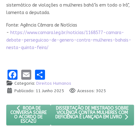
sistemático de violações a mulheres bahá’ís em todo o Irã",
lamenta a deputada.
Fonte: Agência Câmara de Notícias
-
https://www.camara.leg.br/noticias/1168577-camara-
debate-perseguicao-de-genero-contra-mulheres-bahais-
nesta-quinta-feira/
Facebook
Email
Share
Categoria:
Direitos Humanos
Publicado: 11 Junho 2025
Acessos: 3025
ARTIGO ANTERIOR: RODA DE CONVERSA SOBRE O ACORDO DE
PRÓXIMO ARTIGO: DISSERTAÇÃO DE MEST
DISSERTAÇÃO DE MESTRADO SOBRE
RODA DE
VIOLÊNCIA CONTRA MULHERES COM
CONVERSA SOBRE
O ACORDO DE
DEFICIÊNCIA É LANÇADA EM LIVRO
ESCAZÚ