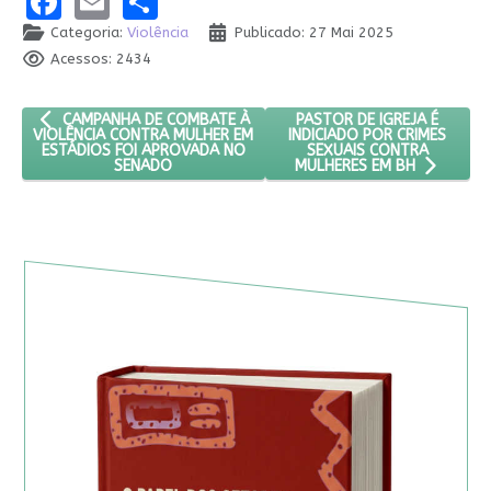
Categoria:
Violência
Publicado: 27 Mai 2025
Acessos: 2434
ARTIGO ANTERIOR: CAMPANHA DE COMBATE À VIOLÊNCIA CONT
PRÓXIMO ARTIGO: PASTOR D
PASTOR DE IGREJA É
CAMPANHA DE COMBATE À
INDICIADO POR CRIMES
VIOLÊNCIA CONTRA MULHER EM
SEXUAIS CONTRA
ESTÁDIOS FOI APROVADA NO
SENADO
MULHERES EM BH