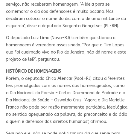
serviço, não receberam homenagem. "A ideia para se
comemorar o dia dos defensores é muito bacana. Mas
decidiram colocar o nome do dia com o de uma militante da
esquerda", disse o deputado Sargento Gonçalves (PL-RN).
O deputado Luiz Lima (Novo-RJ) também questionou a
homenagem à vereadora assassinada. "Por que o Tim Lopes,
que foi queimado vivo no Rio de Janeiro, não dá nome a este
projeto de lei?", perguntou.
HISTÓRICO DE HOMENAGENS
Porém, o deputado Chico Alencar (Psol-RJ) citou diferentes
leis promulgadas com os nomes dos homenageados, como
o Dia Nacional da Poesia – Carlos Drummond de Andrade e o
Dia Nacional da Saúde – Oswaldo Cruz. "Agora o Dia Marielle
Franco não pode por razão meramente partidária, ideológica
no sentido apequenado da palavra, do preconceito e do ódio
a quem é defensor dos direitos humanos", afirmou.
Segundo ele, não se pode politizar um dia que serve para