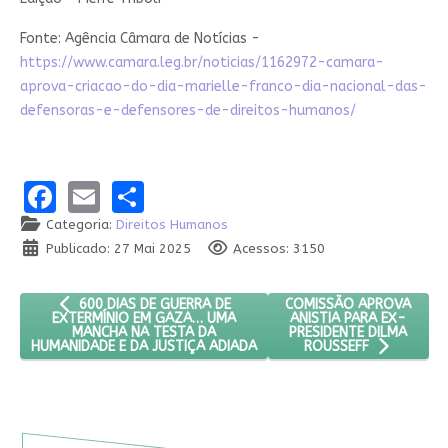
Fonte: Agência Câmara de Notícias -
https://www.camara.leg.br/noticias/1162972-camara-
aprova-criacao-do-dia-marielle-franco-dia-nacional-das-
defensoras-e-defensores-de-direitos-humanos/
Facebook
Email
Share
Categoria:
Direitos Humanos
Publicado: 27 Mai 2025
Acessos: 3150
ARTIGO ANTERIOR: 600 DIAS DE GUERRA DE EXTERMÍNIO EM
PRÓXIMO ARTIGO: COMIS
COMISSÃO APROVA
600 DIAS DE GUERRA DE
ANISTIA PARA EX-
EXTERMÍNIO EM GAZA… UMA
PRESIDENTE DILMA
MANCHA NA TESTA DA
HUMANIDADE E DA JUSTIÇA ADIADA
ROUSSEFF